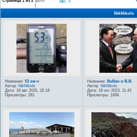
1
2
Страница
1
из
2
фото
]
NikNikols
Название:
53 км-ч
Название:
ВоВан и В.В.
Автор:
NikNikols
Автор:
NikNikols
Дата: 18 авг 2025, 20:18
Дата: 18 окт 2023, 11:42
Просмотры: 281
Просмотры: 1606