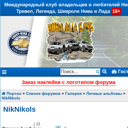
Международный клуб владельцев и любителей Ни
Тревел, Легенда, Шевроле Нива и Лада
18+
Гос
Заказ наклейки с логотипом форума
Портал
»
Список форумов
»
Галерея
»
Личные альбомы
»
NikNikols
NikNikols
[ 23