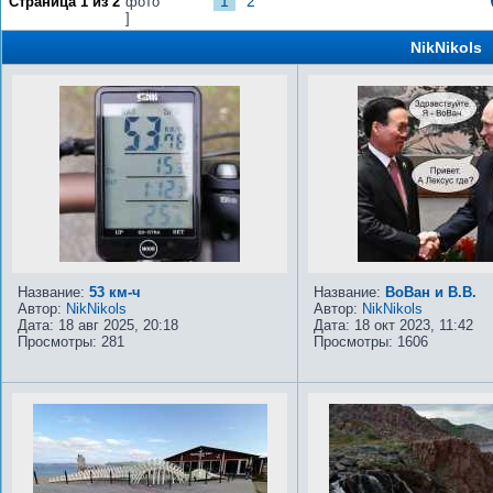
1
2
Страница
1
из
2
фото
]
NikNikols
Название:
53 км-ч
Название:
ВоВан и В.В.
Автор:
NikNikols
Автор:
NikNikols
Дата: 18 авг 2025, 20:18
Дата: 18 окт 2023, 11:42
Просмотры: 281
Просмотры: 1606