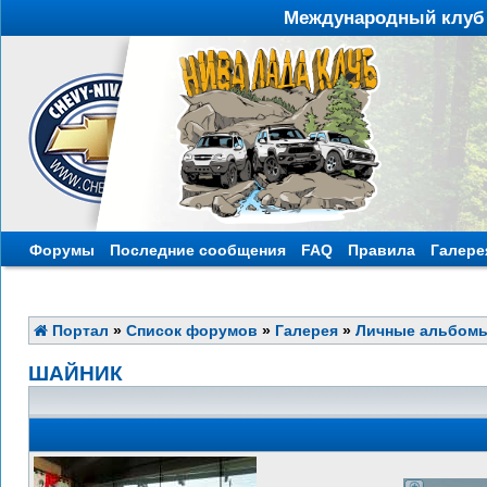
Международный клуб 
Форумы
Последние сообщения
FAQ
Правила
Галере
Портал
»
Список форумов
»
Галерея
»
Личные альбом
ШАЙНИК