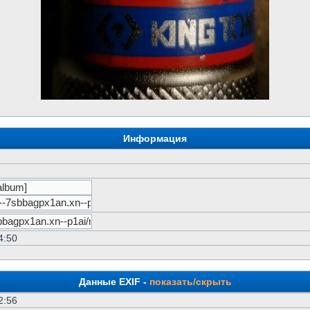
Информация
4:50
Данные EXIF -
показать/скрыть
2:56