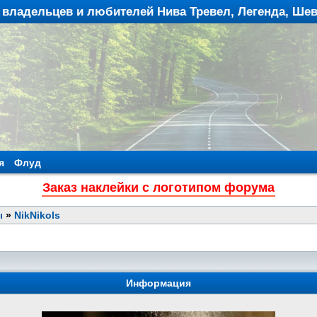
владельцев и любителей Нива Тревел, Легенда, Ше
я
Флуд
Заказ наклейки с логотипом форума
ы
»
NikNikols
Информация