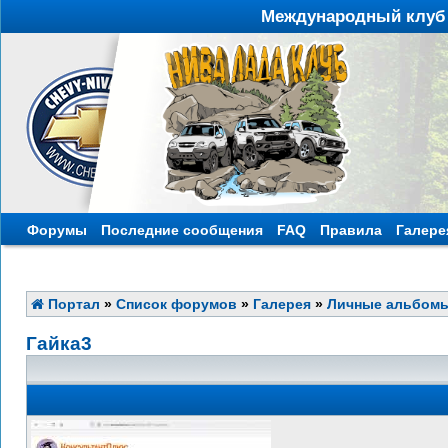
Международный клуб 
Форумы
Последние сообщения
FAQ
Правила
Галере
Портал
»
Список форумов
»
Галерея
»
Личные альбом
Гайка3