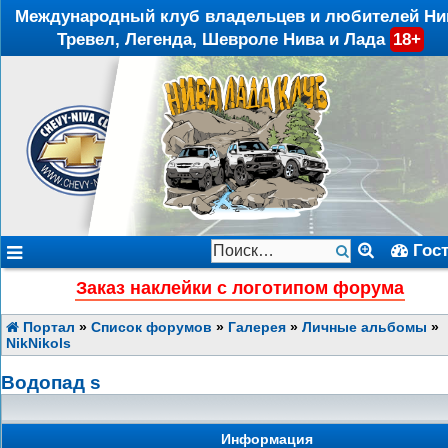
Международный клуб владельцев и любителей Ни
Тревел, Легенда, Шевроле Нива и Лада
18+
Гос
Заказ наклейки с логотипом форума
Портал
»
Список форумов
»
Галерея
»
Личные альбомы
»
NikNikols
Водопад s
Информация