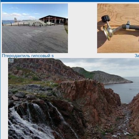
Птеродактиль гипсовый s
З