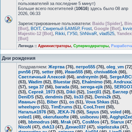
пользователей за последние 5 минут)
Больше всего посетителей (
10616
) здесь было 08 апр
2026, 06:33
Зарегистрированные пользователи:
Baidu [Spider]
,
Bin
[Bot]
,
BOIT
,
Свирепый БАМБР
,
Frost
,
Google [Bot]
,
kvvi
Majestic-12 [Bot]
,
Rikki
,
ГУ50
,
ShNivaR
,
vlad525
,
Yandex
[Bot]
Легенда ::
Администраторы
,
Супермодераторы
,
Разработч
Дни рождения
Поздравляем:
Жертва
(76),
петро555
(76),
oleg_vm
(72)
pvn56
(70),
setter
(69),
Иван555
(68),
chniva66ok
(66),
Светличный Алексей
(64),
andreymln
(64),
SergeABC
(63),
Wadim
(62),
Bluestar
(62),
Ehalmimo
(58),
Andruxa
(57),
sega 37
(56),
barada
(55),
serega-ejik
(55),
SERGO7
(53),
Сергей_1973
(53),
Dikii
(52),
1serj01
(52),
Биглер
(
DeniDS
(52),
dendmis
(52),
lis33
(52),
Denis2k
(52),
Иваныч
(51),
Biber
(51),
os
(51),
Vova Shkas
(51),
wheelspro
(51),
TimErums
(51),
CooLTrent
(50),
Наталья1976
(50),
JEKA-76
(50),
Sayus
(50),
voled
(49),
voled1
(49),
okerufaxofte
(49),
usibcevu
(49),
AqghptZe
(49),
bbmodrus
(48),
Mrak
(47),
CosMos
(47),
Starux
(47
NicoN
(47),
dvk13
(47),
Денис037
(47),
siqelozuka
(47),
dapoxetine au
(47),
spinerg
(46),
Air034
(46),
LionR
(46),