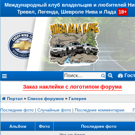
Международный клуб владельцев и любителей Ни
Тревел, Легенда, Шевроле Нива и Лада
18+
Гос
Заказ наклейки с логотипом форума
Портал
»
Список форумов
»
Галерея
Последние фото
|
Случайные фото
|
Последние комментарии
П
Альбом
Фото
Последнее фото
Нет альбомов