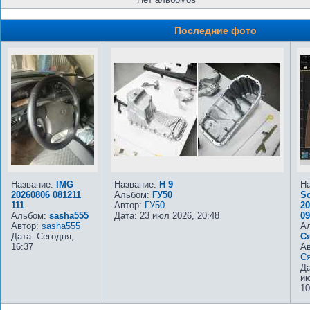
Последние фото
Название:
IMG
Название:
Н 9
На
20260806 081211
Альбом:
ГУ50
Sc
111
Автор:
ГУ50
20
Альбом:
sasha555
Дата: 23 июл 2026, 20:48
09
Автор:
sasha555
А
Дата: Сегодня,
С
16:37
А
Ся
Да
ию
10