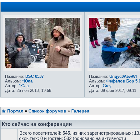
Название:
DSC 0537
Название:
Unqyc0A6wWI
Альбом:
*Юла
Альбом:
Фефелов Бор 5.0
Автор:
*Юла
Автор:
Gray
Дата: 25 ноя 2018, 19:59
Дата: 09 фев 2017, 09:11
Портал
»
Список форумов
»
Галерея
Кто сейчас на конференции
Всего посетителей:
545
, из них зарегистрированных: 13
скрытых: 0 и гостей: 532 (основано на активности