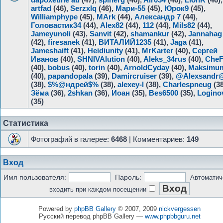
artfad
(46),
Serzxlq
(46),
Мари-55
(45),
Юрок9
(45),
Williamphype
(45),
MArk
(44),
Александр 7
(44),
Головастик34
(44),
Alex82
(44),
112
(44),
Mils82
(44),
Jameyunoli
(43),
Sanvit
(42),
shamankur
(42),
Jannahag
(42),
firesanek
(41),
ВИТАЛИЙ1235
(41),
Jaga
(41),
Jameshaift
(41),
Heidiunity
(41),
MrKarter
(40),
Сергей
Иванов
(40),
SHNIVAlution
(40),
Aleks_34rus
(40),
Che
(40),
bobus
(40),
torin
(40),
ArnoldCyday
(40),
Maksimu
(40),
papandopala
(39),
Damircruiser
(39),
@Alexsandr
(38),
$%@ндрей$%
(38),
alexey-l
(38),
Charlespneug
(38
Зёма
(36),
2shkan
(36),
Иоан
(35),
Bes6500
(35),
Logino
(35)
Статистика
Фотографий в галерее:
6468
| Комментариев:
149
Вход
Имя пользователя:
Пароль:
Автоматич
входить при каждом посещении
Powered by
phpBB Gallery
© 2007, 2009
nickvergessen
Русский перевод phpBB Gallery —
www.phpbbguru.net