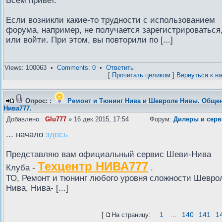
Всем привет.
Если возникли какие-то трудности с использованием
форума, например, не получается зарегистрироваться
или войти. При этом, вы повторили по [...]
Views: 100063 •
Comments: 0
•
Ответить
[
Прочитать целиком
]
Вернуться к н
Опрос: :
Ремонт и Тюнинг Нива и Шевроле Нивы. Общен
Нива777.
Добавлено :
Glu777
» 16 дек 2015, 17:54
Форум:
Дилеры и сер
... начало
здесь
Представляю вам официальный сервис Шеви-Нива
Техцентр НИВА777
Клуба -
.
ТО, Ремонт и тюнинг любого уровня сложности Шевро
Нива, Нива- [...]
1
…
140
141
1
[
На страницу: