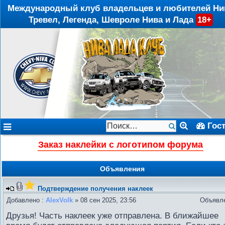
Международный клуб владельцев и любителей Ни
Тревел, Легенда, Шевроле Нива и Лада
18+
Гос
Заказ наклейки с логотипом форума
Объявления
Подтверждение получения наклеек
Добавлено :
AlexVolk
» 08 сен 2025, 23:56
Объявл
Друзья! Часть наклеек уже отправлена. В ближайшее