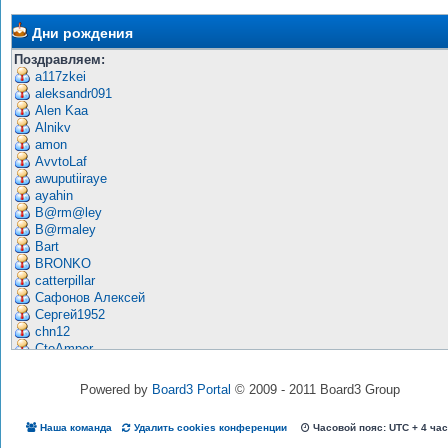
Дни рождения
Поздравляем:
a117zkei
aleksandr091
Alen Kaa
Alnikv
amon
AvvtoLaf
awuputiiraye
ayahin
B@rm@ley
B@rmaley
Bart
BRONKO
catterpillar
Сафонов Алексей
Сергей1952
chn12
CtoAmper
DavidCycle
Ded Viktor
Powered by
Board3 Portal
© 2009 - 2011 Board3 Group
deliaao4
Di-imKa
Наша команда
Удалить cookies конференции
Часовой пояс: UTC + 4 ча
DigitalBoy