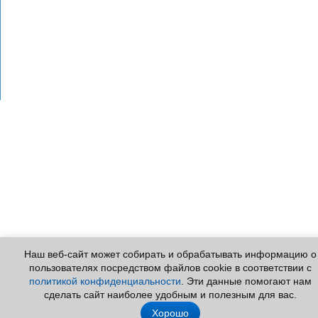
DIMM62
Dmis64
Eugenio
Евгений 2355
Fata Morgana
GDA_161
Hanter
hohll
ievamototiz
iGod
ihaxuliq
ilya_78
Jamesvew
JosephBix
Kelmer
kitaro
kostalski
Leopold
Logger
max0908
mechan1969
Наш веб-сайт может собирать и обрабатывать информацию о
MixBTC
Neber
пользователях посредством файлов cookie в соответствии с
nisedykh
политикой конфиденциальности
. Эти данные помогают нам
Odinokii
сделать сайт наиболее удобным и полезным для вас.
omich
Хорошо
Олегатор74