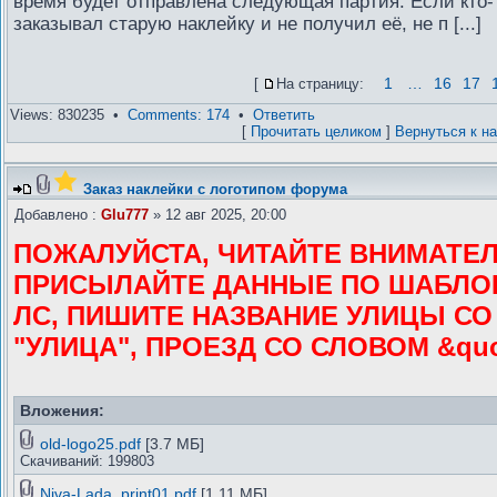
время будет отправлена следующая партия. Если кто-
заказывал старую наклейку и не получил её, не п [...]
1
…
16
17
[
На страницу:
Views: 830235 •
Comments: 174
•
Ответить
[
Прочитать целиком
]
Вернуться к н
Заказ наклейки с логотипом форума
Добавлено :
Glu777
» 12 авг 2025, 20:00
ПОЖАЛУЙСТА, ЧИТАЙТЕ ВНИМАТЕЛ
ПРИСЫЛАЙТЕ ДАННЫЕ ПО ШАБЛО
ЛС, ПИШИТЕ НАЗВАНИЕ УЛИЦЫ С
"УЛИЦА", ПРОЕЗД СО СЛОВОМ &quo [
Вложения:
old-logo25.pdf
[3.7 МБ]
Скачиваний: 199803
Niva-Lada_print01.pdf
[1.11 МБ]