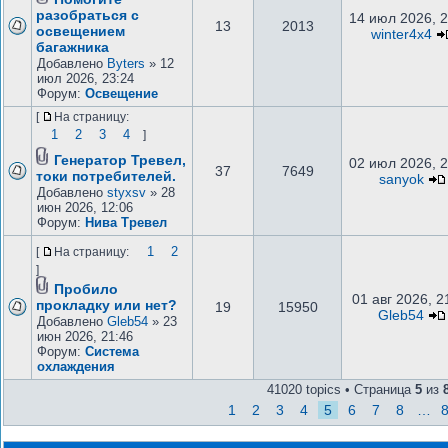
разобраться с
14 июл 2026, 2
13
2013
освещением
winter4x4
багажника
Добавлено
Byters
» 12
июл 2026, 23:24
Форум:
Освещение
[
На страницу:
1
2
3
4
]
Генератор Тревел,
02 июл 2026, 2
37
7649
токи потребителей.
sanyok
Добавлено
styxsv
» 28
июн 2026, 12:06
Форум:
Нива Тревел
1
2
[
На страницу:
]
Пробило
01 авг 2026, 2
прокладку или нет?
19
15950
Gleb54
Добавлено
Gleb54
» 23
июн 2026, 21:46
Форум:
Система
охлаждения
41020 topics • Страница
5
из
1
2
3
4
5
6
7
8
…