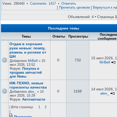
Views: 290440 •
Comments: 1417
•
Ответить
[
Прочитать целиком
]
Вернуться к н
Объявлений: 4 • Страница
1
Последние темы
Последне
Темы
Ответы
Просмотры
сообщени
Отдам в хорошие
руки новые: помпу,
ремень и ролики от
ШН
15 июл 2026, 1
0
732
Добавлено
MrBell
» 15
MrBell
июл 2026, 13:52
Форум:
Покупка и
продажа запчастей
для Нивы
ИЖ-ТЕХНО, новые
горизонты качества
14 июл 2026, 1
0
1168
Добавлено
alex_
» 14
alex_
июл 2026, 15:29
Форум:
Автозапчасти
1
2
[
На страницу:
]
Помогите