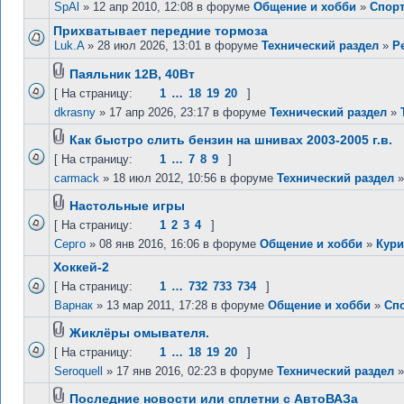
SpAl
» 12 апр 2010, 12:08 в форуме
Общение и хобби
»
Спор
Прихватывает передние тормоза
Luk.A
» 28 июл 2026, 13:01 в форуме
Технический раздел
»
Р
Паяльник 12В, 40Вт
[ На страницу:
1
…
18
19
20
]
dkrasny
» 17 апр 2026, 23:17 в форуме
Технический раздел
»
Как быстро слить бензин на шнивах 2003-2005 г.в.
[ На страницу:
1
…
7
8
9
]
carmack
» 18 июл 2012, 10:56 в форуме
Технический раздел
Настольные игры
[ На страницу:
1
2
3
4
]
Серго
» 08 янв 2016, 16:06 в форуме
Общение и хобби
»
Кури
Хоккей-2
[ На страницу:
1
…
732
733
734
]
Варнак
» 13 мар 2011, 17:28 в форуме
Общение и хобби
»
Сп
Жиклёры омывателя.
[ На страницу:
1
…
18
19
20
]
Seroquell
» 17 янв 2016, 02:23 в форуме
Технический раздел
Последние новости или сплетни с АвтоВАЗа