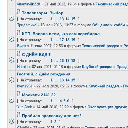
vitamin4ik228
» 21 май 2013, 19:34 в форуме
Технический раз
Телевизоры. Выбор.
[ На страницу:
1
…
13
14
15
]
Тридэфикс
» 13 июн 2016, 13:27 в форуме
Общение и хобби
КПП. Вопрос к тем, кто сам перебирал.
[ На страницу:
1
…
17
18
19
]
Вжик
» 11 июл 2007, 12:53 в форуме
Технический раздел
»
Ре
С ДНЁМ ВДВ!!!
[ На страницу:
1
…
16
17
18
]
NataLi
» 02 авг 2011, 01:18 в форуме
Клубный раздел
»
Празд
Геогрий, с Днём рождения
[ На страницу:
1
…
13
14
15
]
bvm1954
» 27 июл 2020, 09:52 в форуме
Клубный раздел
»
По
Москвич 2141 22
[ На страницу:
1
…
4
5
6
]
Yuri Andr
» 14 май 2010, 22:29 в форуме
Эксплуатация других
Пробило прокладку или нет?
[ На страницу:
1
2
]
Gleb54
» 23 июн 2026, 21:46 в форуме
Технический раздел
»