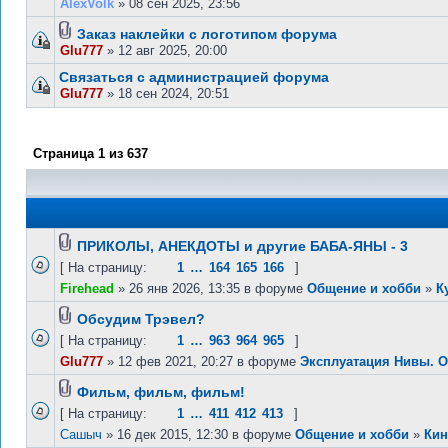
AlexVolk
» 08 сен 2025, 23:56
Заказ наклейки с логотипом форума
Glu777
» 12 авг 2025, 20:00
Связаться с администрацией форума
Glu777
» 18 сен 2024, 20:51
Страница
1
из
637
ПРИКОЛЫ, АНЕКДОТЫ и другие БАБА-ЯНЫ - 3
[ На страницу:
1
…
164
165
166
]
Firehead
» 26 янв 2026, 13:35 в форуме
Общение и хобби
»
К
Обсудим Трэвел?
[ На страницу:
1
…
963
964
965
]
Glu777
» 12 фев 2021, 20:27 в форуме
Эксплуатация Нивы. 
Фильм, фильм, фильм!
[ На страницу:
1
…
411
412
413
]
Сашыч
» 16 дек 2015, 12:30 в форуме
Общение и хобби
»
Кин