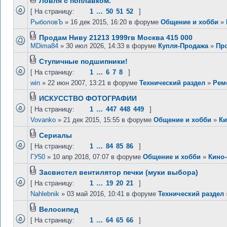
Ловля с поплавком.
[ На страницу:
1
…
50
51
52
]
РыболовЪ
» 16 дек 2015, 16:20 в форуме
Общение и хобби
»
Продам Ниву 21213 1999гв Москва 415 000
MDima84
» 30 июл 2026, 14:33 в форуме
Купля-Продажа
»
Пр
Ступичные подшипники!
[ На страницу:
1
…
6
7
8
]
win
» 22 июн 2007, 13:21 в форуме
Технический раздел
»
Рем
ИСКУССТВО ФОТОГРАФИИ
[ На страницу:
1
…
447
448
449
]
Vovanko
» 21 дек 2015, 15:55 в форуме
Общение и хобби
»
Ки
Сериалы
[ На страницу:
1
…
84
85
86
]
ГУ50
» 10 апр 2018, 07:07 в форуме
Общение и хобби
»
Кино
Засвистел вентилятор печки (муки выбора)
[ На страницу:
1
…
19
20
21
]
Nahlebnik
» 03 май 2016, 10:41 в форуме
Технический раздел
Велосипед
[ На страницу:
1
…
64
65
66
]