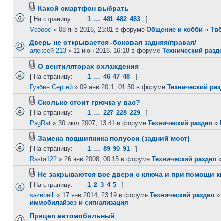
Какой смартфон выбрать
[ На страницу:
1
…
481
482
483
]
Vdoooc
» 08 янв 2016, 23:01 в форуме
Общение и хобби
»
Твё
Дверь не открывается -боковая задняя/правая/
алексей 213
» 11 июн 2016, 16:18 в форуме
Технический разд
О вентиляторах охлаждения
[ На страницу:
1
…
46
47
48
]
Гунбин Сергей
» 09 янв 2011, 01:50 в форуме
Технический раз
Сколько стоит грючка у вас?
[ На страницу:
1
…
227
228
229
]
PagRat
» 30 июл 2007, 13:41 в форуме
Технический раздел
»
Замена подшипника полуоси (задний мост)
[ На страницу:
1
…
89
90
91
]
Rasta122
» 26 янв 2008, 00:15 в форуме
Технический раздел
Не закрываются все двери с ключа и при помощи к
[ На страницу:
1
2
3
4
5
]
sazebelli
» 17 янв 2014, 23:19 в форуме
Технический раздел
иммобилайзер и сигнализация
Прицеп автомобильный