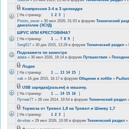
Компрессия 3-4 в 3 цилиндре
[ На страницу:
1
2
3
]
Prosto_sever
» 30 июл 2026, 01:03 в форуме
Технический раз
двигателем (ЭСУД)
ШРУС ИЛИ КРЕСТОВИНА?
[ На страницу:
1
…
7
8
9
]
Serg017
» 30 дек 2015, 13:29 в форуме
Технический раздел
»
Подскажите по канистре
adata
» 30 июл 2026, 18:14 в форуме
Путешествия
»
Походно
Лодки
[ На страницу:
1
…
13
14
15
]
vak
» 16 дек 2015, 16:17 в форуме
Общение и хобби
»
Рыбал
USB зарядка(разьем) в машину.
[ На страницу:
1
…
14
15
16
]
Путник77
» 28 сен 2014, 19:54 в форуме
Технический раздел
Тормоза от Тревел 1,8 на Тревел и Шниву 1,7
[ На страницу:
1
2
3
]
do-vitas
» 29 июл 2026, 10:00 в форуме
Технический раздел
»