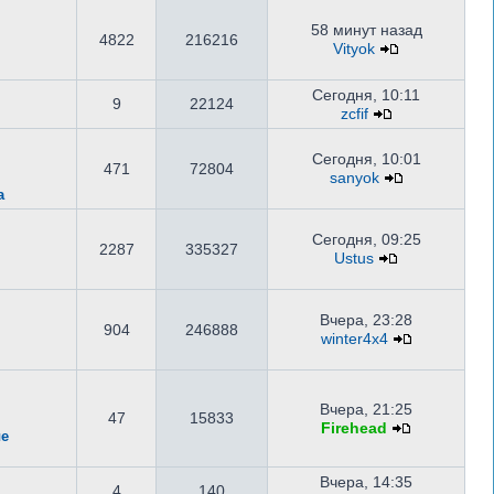
58 минут назад
4822
216216
Vityok
Сегодня, 10:11
9
22124
zcfif
Сегодня, 10:01
471
72804
sanyok
а
Сегодня, 09:25
2287
335327
Ustus
Вчера, 23:28
904
246888
winter4x4
Вчера, 21:25
47
15833
Firehead
ые
Вчера, 14:35
4
140