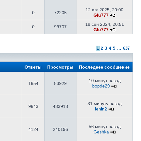
12 авг 2025, 20:00
0
72205
Glu777
18 сен 2024, 20:51
0
99707
Glu777
1
2
3
4
5
…
637
Ответы
Просмотры
Последнее сообщение
10 минут назад
1654
83929
bopde29
31 минуту назад
9643
433918
lenin2
56 минут назад
4124
240196
Geshka