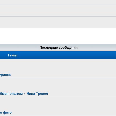
Последние сообщения
Темы
урилка
Обмен опытом
»
Нива Тревел
о-фото