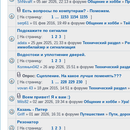
ShNivaR
» 05 авг 2026, 22:13 в форуме
Общение и хобби
»
Пр
Есть вопросы по компутерам? - Поможем.
[ На страницу:
1
…
1153
1154
1155
]
serp61
» 01 фев 2016, 19:49 в форуме
Общение и хобби
»
Твё
Подскажите по сигналке
[ На страницу:
1
2
3
]
adata
» 25 дек 2025, 21:33 в форуме
Технический раздел
»
Ре
иммобилайзер и сигнализация
Водостоки и уплотнение дверей.
[ На страницу:
1
2
3
]
Коляныч042
» 26 апр 2026, 15:51 в форуме
Технический разд
Сцепление. На какое лучше поменять???
Опрос:
[ На страницу:
1
…
228
229
230
]
vovan 43
» 18 дек 2015, 14:51 в форуме
Технический раздел
Всем привет! Я к вам :)
Mils82
» 02 авг 2026, 19:34 в форуме
Общение и хобби
»
Ура!
Казань - Питер
Griff
» 01 авг 2026, 16:31 в форуме
Путешествия
»
Пути, доро
Резонатор
[ На страницу:
1
2
3
]