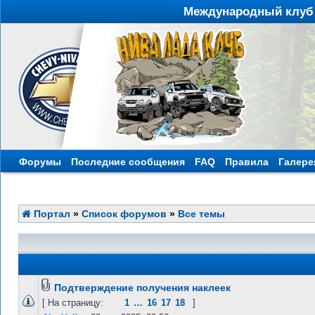
Международный клуб 
Форумы
Последние сообщения
FAQ
Правила
Галере
Портал
»
Список форумов
»
Все темы
Подтверждение получения наклеек
[ На страницу:
1
…
16
17
18
]