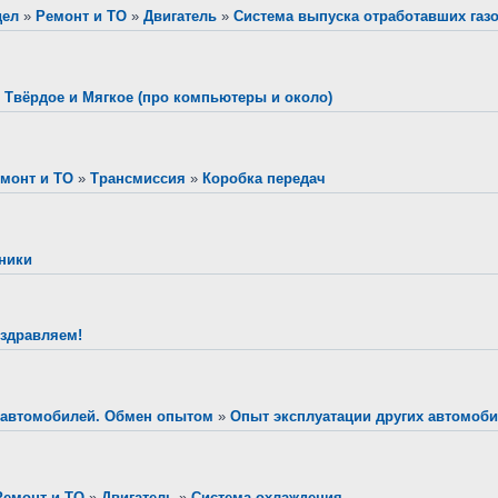
дел
»
Ремонт и ТО
»
Двигатель
»
Система выпуска отработавших газ
»
Твёрдое и Мягкое (про компьютеры и около)
монт и ТО
»
Трансмиссия
»
Коробка передач
ники
здравляем!
 автомобилей. Обмен опытом
»
Опыт эксплуатации других автомоб
Ремонт и ТО
»
Двигатель
»
Система охлаждения