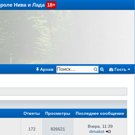
вроле Нива и Лада
18+
Архив
Гость
Ответы
Просмотры
Последнее сообщение
Вчера, 11:39
172
826621
dimakot