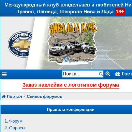
Международный клуб владельцев и любителей Ни
Тревел, Легенда, Шевроле Нива и Лада
18+
Гос
Заказ наклейки с логотипом форума
Портал
»
Список форумов
Правила конференции
1. Форум
2. Опросы