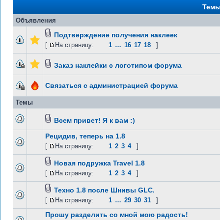
Тем
Объявления
Подтверждение получения наклеек
[
На страницу:
1
…
16
17
18
]
Заказ наклейки с логотипом форума
Связаться с администрацией форума
Темы
Всем привет! Я к вам :)
Рецидив, теперь на 1.8
[
На страницу:
1
2
3
4
]
Новая подружка Travel 1.8
[
На страницу:
1
2
3
4
]
Техно 1.8 после Шнивы GLC.
[
На страницу:
1
…
29
30
31
]
Прошу разделить со мной мою радость!