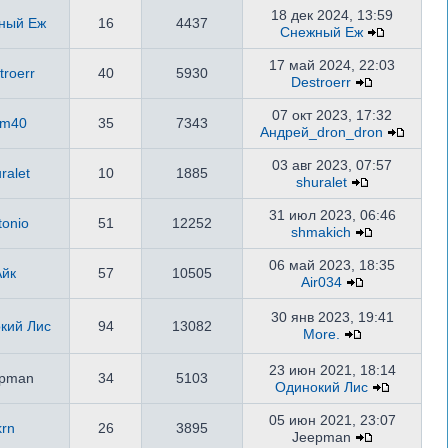
18 дек 2024, 13:59
ный Еж
16
4437
Снежный Еж
17 май 2024, 22:03
troerr
40
5930
Destroerr
07 окт 2023, 17:32
m40
35
7343
Андрей_dron_dron
03 авг 2023, 07:57
ralet
10
1885
shuralet
31 июл 2023, 06:46
tonio
51
12252
shmakich
06 май 2023, 18:35
Айк
57
10505
Air034
30 янв 2023, 19:41
кий Лис
94
13082
More.
23 июн 2021, 18:14
epman
34
5103
Одинокий Лис
05 июн 2021, 23:07
krn
26
3895
Jeepman