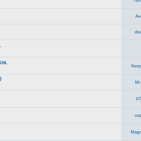
Tim
Ан
de
.
 KHL
Keep
)
Mr
X
os
Magn