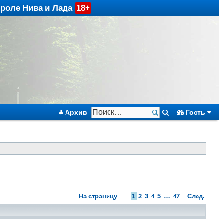
вроле Нива и Лада
18+
Архив
Гость
На страницу
1
2
3
4
5
…
47
След.