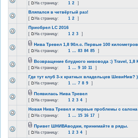
[
На страницу:
1
2
]
Вляпался в четвёртый раз!
[
На страницу:
1
2
]
Приобрел LC 2016
[
На страницу:
1
2
3
]
Нива Тревел 1,8 90л.с. Первые 100 километров
[
На страницу:
1
…
83
84
85
]
Возвращение блудного нивовода :) Travel, 1,8
[
На страницу:
1
…
9
10
11
]
Где тут клуб 3-х кратных владельцев ШевиНив? )
[
На страницу:
1
…
7
8
9
]
Появилась Нива Тревел
[
На страницу:
1
2
3
4
]
Новая Нива Тревел и первые проблемы с салона
[
На страницу:
1
…
15
16
17
]
Привет ШНИВАводам, принимайте в ряды.
[
На страницу:
1
2
3
4
]