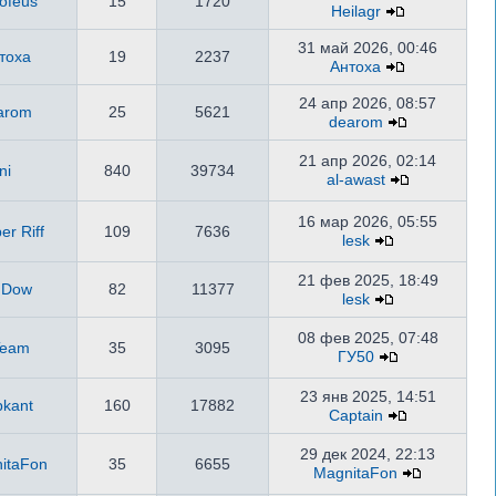
ofeus
15
1720
Heilagr
31 май 2026, 00:46
тоха
19
2237
Антоха
24 апр 2026, 08:57
arom
25
5621
dearom
21 апр 2026, 02:14
ni
840
39734
al-awast
16 мар 2026, 05:55
er Riff
109
7636
lesk
21 фев 2025, 18:49
.Dow
82
11377
lesk
08 фев 2025, 07:48
Team
35
3095
ГУ50
23 янв 2025, 14:51
pkant
160
17882
Captain
29 дек 2024, 22:13
itaFon
35
6655
MagnitaFon