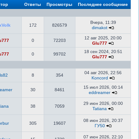
тор
Ответы
Просмотры
Последнее сообщение
Вчера, 11:39
xVolk
172
826579
dimakot
12 авг 2025, 20:00
u777
0
72203
Glu777
18 сен 2024, 20:51
u777
0
99702
Glu777
04 авг 2026, 22:56
ls82
8
354
Koncord
15 июл 2026, 00:14
reamer
30
8461
eddreamer
29 июн 2026, 00:00
tiana
38
7059
Tatiana
08 июн 2026, 20:37
orbur
305
19607
ГУ50
07 июн 2026, 22:10