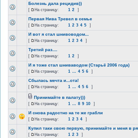
Болезнь дала рецидив))
[
На страницу:
1
2
]
Первая Нива Тревел в семье
[
На страницу:
1
2
3
4
5
]
И вот я стал шнивоводом...
[
На страницу:
1
2
3
4
]
Третий раз....
[
На страницу:
1
2
]
И я тоже стал шниваводом (Старьё 2006 года)
[
На страницу:
1
…
4
5
6
]
Сбылась мечта и...ота!
[
На страницу:
1
…
4
5
6
]
Принимайте в палату)))
[
На страницу:
1
…
8
9
10
]
И снова радостно на те же грабли
[
На страницу:
1
2
3
4
]
Купил таки свою первую, принимайте и меня в ря
[
На страницу:
1
2
3
]