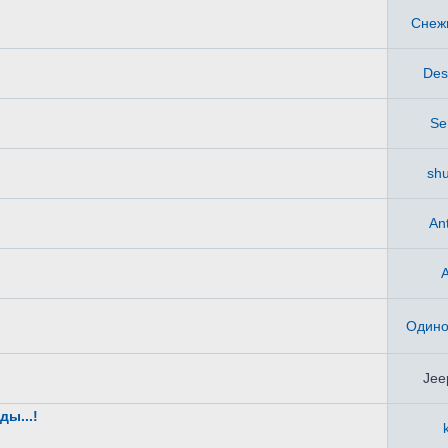
Снеж
Des
Se
shu
An
Одино
Je
ды...!