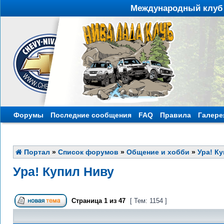
Международный клуб 
Форумы
Последние сообщения
FAQ
Правила
Галере
Портал
»
Список форумов
»
Общение и хобби
»
Ура! К
Ура! Купил Ниву
Страница
1
из
47
[ Тем: 1154 ]