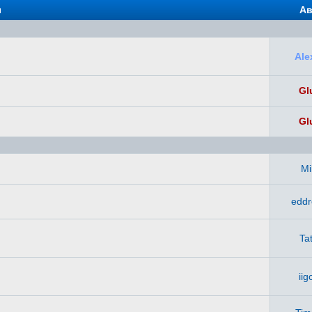
ы
Ав
Ale
Gl
Gl
Mi
edd
Ta
iig