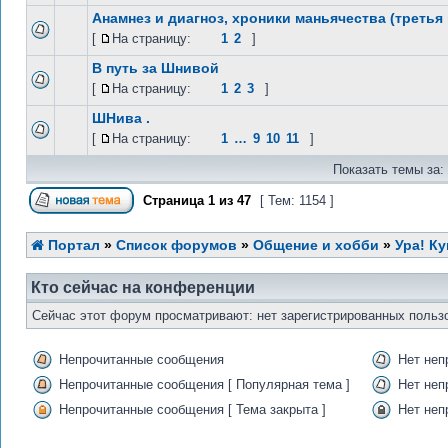
Анамнез и диагноз, хроники маньячества (третья
[
На страницу:
1
2
]
В путь за Шнивой
[
На страницу:
1
2
3
]
ШНива .
[
На страницу:
1
…
9
10
11
]
Показать темы за:
Страница
1
из
47
[ Тем: 1154 ]
Портал
»
Список форумов
»
Общение и хобби
»
Ура! К
Кто сейчас на конференции
Сейчас этот форум просматривают: нет зарегистрированных пользо
Непрочитанные сообщения
Нет неп
Непрочитанные сообщения [ Популярная тема ]
Нет неп
Непрочитанные сообщения [ Тема закрыта ]
Нет неп