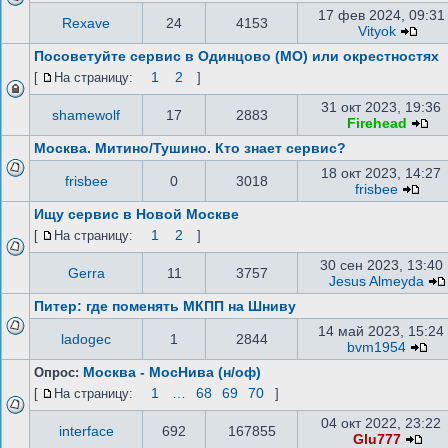
17 фев 2024, 09:31
Rexave
24
4153
Vityok
Посоветуйте сервис в Одинцово (МО) или окрестностях
1
2
[
На страницу:
]
31 окт 2023, 19:36
shamewolf
17
2883
Firehead
Москва. Митино/Тушино. Кто знает сервис?
18 окт 2023, 14:27
frisbee
0
3018
frisbee
Ищу сервис в Новой Москве
1
2
[
На страницу:
]
30 сен 2023, 13:40
Gerra
11
3757
Jesus Almeyda
Питер: где поменять МКПП на Шниву
14 май 2023, 15:24
ladogec
1
2844
bvm1954
Москва - МосНива (н/оф)
Опрос:
1
…
68
69
70
[
На страницу:
]
04 окт 2022, 23:22
interface
692
167855
Glu777