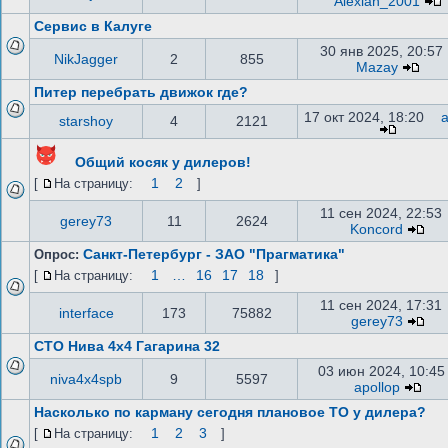
Alexian_2001
Сервис в Калуге
30 янв 2025, 20:57
NikJagger
2
855
Mazay
Питер перебрать движок где?
17 окт 2024, 18:20
starshoy
4
2121
Общий косяк у дилеров!
1
2
[
На страницу:
]
11 сен 2024, 22:53
gerey73
11
2624
Koncord
Санкт-Петербург - ЗАО "Прагматика"
Опрос:
1
…
16
17
18
[
На страницу:
]
11 сен 2024, 17:31
interface
173
75882
gerey73
СТО Нива 4х4 Гагарина 32
03 июн 2024, 10:45
niva4x4spb
9
5597
apollop
Насколько по карману сегодня плановое ТО у дилера?
1
2
3
[
На страницу:
]