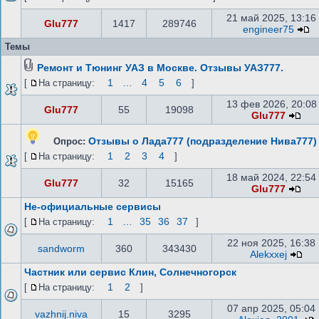
21 май 2025, 13:16
Glu777
1417
289746
engineer75
Темы
Ремонт и Тюнинг УАЗ в Москве. Отзывы УАЗ777.
1
…
4
5
6
[
На страницу:
]
13 фев 2026, 20:08
Glu777
55
19098
Glu777
Отзывы о Лада777 (подразделение Нива777)
Опрос:
1
2
3
4
[
На страницу:
]
18 май 2024, 22:54
Glu777
32
15165
Glu777
Не-официальные сервисы
1
…
35
36
37
[
На страницу:
]
22 ноя 2025, 16:38
sandworm
360
343430
Alekxxej
Частник или сервис Клин, Солнечногорск
1
2
[
На страницу:
]
07 апр 2025, 05:04
vazhnij.niva
15
3295