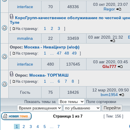
03 окт 2020, 23:07
interface
70
48336
Regor
КорсГрупп-качественное обслуживание по честной цен
Туле
1
2
3
[
На страницу:
]
03 авг 2020, 21:32
mmalina
22
33459
Москва - НиваЦентр (н/оф)
Опрос:
1
…
47
48
49
[
На страницу:
]
03 авг 2020, 03:45
interface
480
137645
Glu777
Москва- ТОРГМАШ
Опрос:
1
…
6
7
8
[
На страницу:
]
12 мар 2020, 09:50
Гость
75
18426
bvm1954
Показать темы за:
Поле сортировки
Страница
1
из
7
[ Тем: 156 ]
1
2
3
4
5
…
7