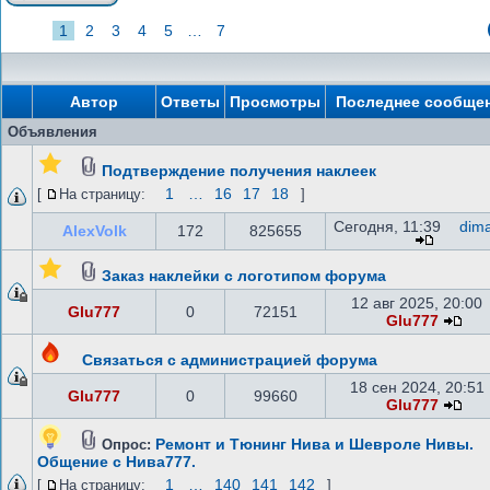
1
2
3
4
5
…
7
Автор
Ответы
Просмотры
Последнее сообще
Объявления
Подтверждение получения наклеек
1
…
16
17
18
[
На страницу:
]
Сегодня, 11:39
dim
AlexVolk
172
825655
Заказ наклейки с логотипом форума
12 авг 2025, 20:00
Glu777
0
72151
Glu777
Связаться с администрацией форума
18 сен 2024, 20:51
Glu777
0
99660
Glu777
Ремонт и Тюнинг Нива и Шевроле Нивы.
Опрос:
Общение с Нива777.
1
…
140
141
142
[
На страницу:
]