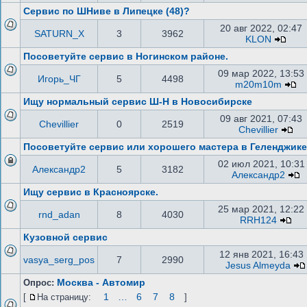
Сервис по ШНиве в Липецке (48)?
20 авг 2022, 02:47
SATURN_X
3
3962
KLON
Посоветуйте сервис в Ногинском районе.
09 мар 2022, 13:53
Игорь_ЧГ
5
4498
m20m10m
Ищу нормальный сервис Ш-Н в Новосибирске
09 авг 2021, 07:43
Chevillier
0
2519
Chevillier
Посоветуйте сервис или хорошего мастера в Геленджике
02 июл 2021, 10:31
Александр2
5
3182
Александр2
Ищу сервис в Красноярске.
25 мар 2021, 12:22
rnd_adan
8
4030
RRH124
Кузовной сервис
12 янв 2021, 16:43
vasya_serg_pos
7
2990
Jesus Almeyda
Москва - Автомир
Опрос:
1
…
6
7
8
[
На страницу:
]