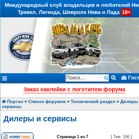
Международный клуб владельцев и любителей Ни
Тревел, Легенда, Шевроле Нива и Лада
18+
Гос
Заказ наклейки с логотипом форума
Портал
»
Список форумов
»
Технический раздел
»
Дилеры
сервисы
Дилеры и сервисы
Страница
1
из
7
[ Тем: 156 ]