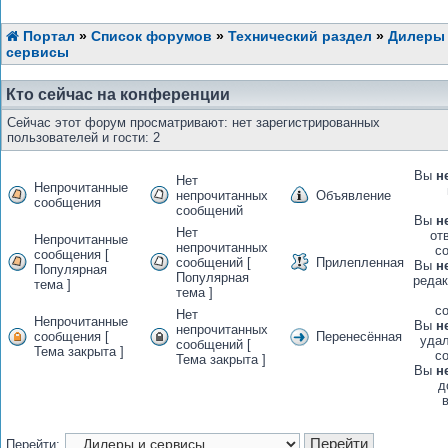
Портал
»
Список форумов
»
Технический раздел
»
Дилеры
сервисы
Кто сейчас на конференции
Сейчас этот форум просматривают: нет зарегистрированных
пользователей и гости: 2
Вы
н
Нет
Непрочитанные
непрочитанных
Объявление
сообщения
сообщений
Вы
н
Нет
от
Непрочитанные
непрочитанных
с
сообщения [
сообщений [
Прилепленная
Вы
н
Популярная
Популярная
редак
тема ]
тема ]
с
Нет
Непрочитанные
Вы
н
непрочитанных
сообщения [
Перенесённая
удал
сообщений [
Тема закрыта ]
с
Тема закрыта ]
Вы
н
д
Перейти: