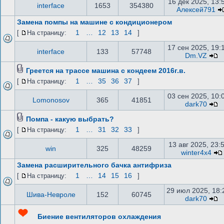
16 дек 2025, 13:
interface
1653
354380
Алексей791
Замена помпы на машине с кондиционером
1
…
12
13
14
[
На страницу:
]
17 сен 2025, 19:
interface
133
57748
Dm.VZ
Греется на трассе машина с кондеем 2016г.в.
1
…
35
36
37
[
На страницу:
]
03 сен 2025, 10:
Lomonosov
365
41851
dark70
Помпа - какую выбрать?
1
…
31
32
33
[
На страницу:
]
13 авг 2025, 23:
win
325
48259
winter4x4
Замена расширительного бачка антифриза
1
…
14
15
16
[
На страницу:
]
29 июл 2025, 18:
Шива-Невроле
152
60745
dark70
Биение вентиляторов охлаждения