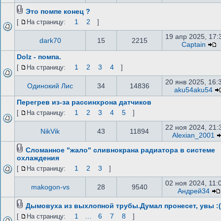
Это помпе конец ?
1
2
[
На страницу:
]
19 апр 2025, 17:
dark70
15
2215
Captain
Dolz - помпа.
1
2
3
4
[
На страницу:
]
20 янв 2025, 16:
Одинокий Лис
34
14836
aku54aku54
Перегрев из-за рассинхрона датчиков
1
2
3
4
5
[
На страницу:
]
22 ноя 2024, 21:
NikVik
43
11894
Alexian_2001
Сломанное "жало" сливнокрана радиатора в системе
охлаждения
1
2
3
[
На страницу:
]
02 ноя 2024, 11:
makogon-vs
28
9540
Андрей34
Дымовуха из выхлопной трубы.Думал пронесет, увы :(
1
…
6
7
8
[
На страницу:
]