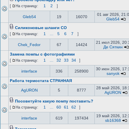
1
2
[
На страницу:
]
01 авг 2026, 21:
Gleb54
19
16070
Gleb54
Силиконовые шланги СО
1
…
5
6
7
[
На страницу:
]
21 июл 2026, 20:
Chek_Fedor
67
14424
Де Сяткин
Замена помпы с фотографиями
1
…
32
33
34
[
На страницу:
]
30 июн 2026, 17:
interface
336
258900
sanyok
Работа термостата СТРАННАЯ
28 май 2026, 18:
AgURON
5
8777
AgURON
Посоветуйте какую помпу поставить?
1
…
60
61
62
[
На страницу:
]
19 май 2026, 12:
interface
619
197434
sb16368