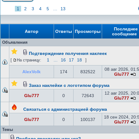
1
2
3
4
5
…
13
Последнее
Автор
Ответы
Просмотры
сообщение
Объявления
Подтверждение получения наклеек
1
…
16
17
18
[
На страницу:
]
08 авг 2026, 01:
AlexVolk
174
832522
Glu777
Заказ наклейки с логотипом форума
12 авг 2025, 20:
Glu777
0
72643
Glu777
Связаться с администрацией форума
18 сен 2024, 20:
Glu777
0
100137
Glu777
Темы
Пробило прокладку или нет?