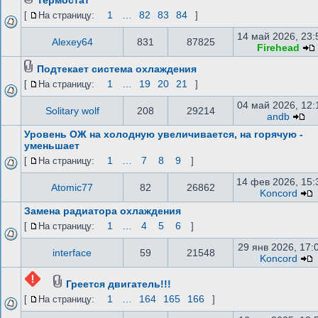
Термостат
1
…
82
83
84
[
На страницу:
]
14 май 2026, 23:
Alexey64
831
87825
Firehead
Подтекает система охлаждения
1
…
19
20
21
[
На страницу:
]
04 май 2026, 12:
Solitary wolf
208
29214
andb
Уровень ОЖ на холодную увеличивается, на горячую -
уменьшает
1
…
7
8
9
[
На страницу:
]
14 фев 2026, 15:
Atomic77
82
26862
Koncord
Замена радиатора охлаждения
1
…
4
5
6
[
На страницу:
]
29 янв 2026, 17:
interface
59
21548
Koncord
Греется двигатель!!!
1
…
164
165
166
[
На страницу:
]