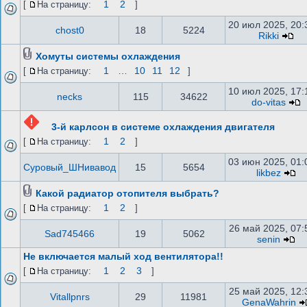
1
2
[
На страницу:
]
20 июл 2025, 20:
chost0
18
5224
Rikki
Хомуты системы охлаждения
1
…
10
11
12
[
На страницу:
]
10 июл 2025, 17:
necks
115
34622
do-vitas
3-й карлсон в системе охлаждения двигателя
1
2
[
На страницу:
]
03 июн 2025, 01:
Суровый_ШНивавод
15
5654
likbez
Какой радиатор отопителя выбрать?
1
2
[
На страницу:
]
26 май 2025, 07:
Sad745466
19
5062
senin
Не включается малый ход вентилятора!!
1
2
3
[
На страницу:
]
25 май 2025, 12:
Vitallpnrs
29
11981
GenaWahrin