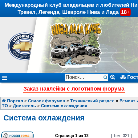
Международный клуб владельцев и любителей Ни
Тревел, Легенда, Шевроле Нива и Лада
18+
Гос
Заказ наклейки с логотипом форума
Портал
»
Список форумов
»
Технический раздел
»
Ремонт 
ТО
»
Двигатель
»
Система охлаждения
Система охлаждения
Страница
1
из
13
[ Тем: 321 ]