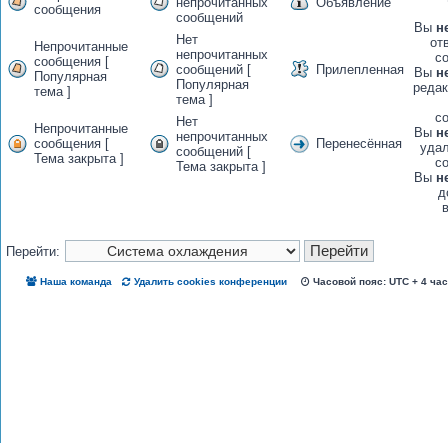
непрочитанных
Объявление
сообщения
сообщений
Вы
н
Нет
от
Непрочитанные
непрочитанных
с
сообщения [
сообщений [
Прилепленная
Вы
н
Популярная
Популярная
редак
тема ]
тема ]
с
Нет
Непрочитанные
Вы
н
непрочитанных
сообщения [
Перенесённая
удал
сообщений [
Тема закрыта ]
с
Тема закрыта ]
Вы
н
д
Перейти:
Наша команда
Удалить cookies конференции
Часовой пояс: UTC + 4 ча