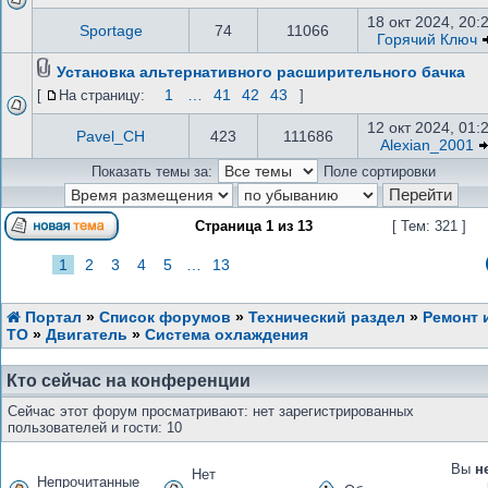
18 окт 2024, 20:
Sportage
74
11066
Горячий Ключ
Установка альтернативного расширительного бачка
1
…
41
42
43
[
На страницу:
]
12 окт 2024, 01:
Pavel_CH
423
111686
Alexian_2001
Показать темы за:
Поле сортировки
Страница
1
из
13
[ Тем: 321 ]
1
2
3
4
5
…
13
Портал
»
Список форумов
»
Технический раздел
»
Ремонт 
ТО
»
Двигатель
»
Система охлаждения
Кто сейчас на конференции
Сейчас этот форум просматривают: нет зарегистрированных
пользователей и гости: 10
Вы
н
Нет
Непрочитанные