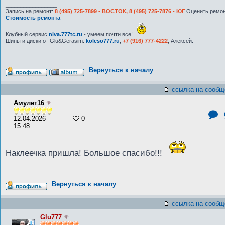
_________________
Запись на ремонт:
8 (495) 725-7899 - ВОСТОК, 8 (495) 725-7876 - ЮГ
Оценить ремон
Стоимость ремонта
Клубный сервис
niva.777tc.ru
- умеем почти все!...
Шины и диски от Glu&Gerasim:
koleso777.ru
,
+7 (916) 777-4222
, Алексей.
Вернуться к началу
ссылка на сообщ
Амулет16
12.04.2026
0
15:48
Наклеечка пришла! Большое спасибо!!!
Вернуться к началу
ссылка на сообщ
Glu777