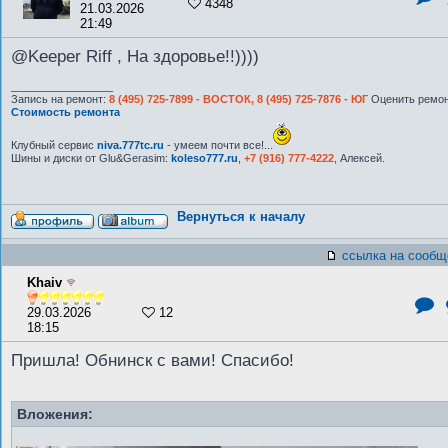
4348
21.03.2026
21:49
@Keeper Riff , На здоровье!!))))
_________________
Запись на ремонт:
8 (495) 725-7899 - ВОСТОК, 8 (495) 725-7876 - ЮГ
Оценить ремон
Стоимость ремонта
Клубный сервис
niva.777tc.ru
- умеем почти все!...
Шины и диски от Glu&Gerasim:
koleso777.ru
,
+7 (916) 777-4222
, Алексей.
Вернуться к началу
ссылка на сообщ
Khaiv
29.03.2026
12
18:15
Пришла! Обнинск с вами! Спасибо!
Вложения: