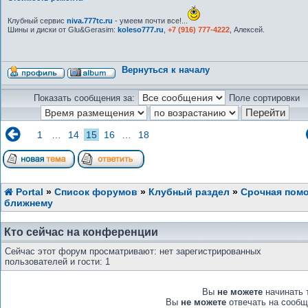
Клубный сервис
niva.777tc.ru
- умеем почти все!...
Шины и диски от Glu&Gerasim:
koleso777.ru
,
+7 (916) 777-4222
, Алексей.
Вернуться к началу
Показать сообщения за:
Поле сортировки
1
…
14
15
16
…
18
Portal
»
Список форумов
»
Клубный раздел
»
Срочная пом
ближнему
Кто сейчас на конференции
Сейчас этот форум просматривают: нет зарегистрированных
пользователей и гости: 1
Вы
не можете
начинать 
Вы
не можете
отвечать на сообщ