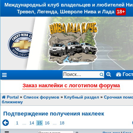
Международный клуб владельцев и любителей Ни
Тревел, Легенда, Шевроле Нива и Лада
18+
Гос
Заказ наклейки с логотипом форума
Portal
»
Список форумов
»
Клубный раздел
»
Срочная пом
ближнему
Подтверждение получения наклеек
1
…
14
15
16
…
18