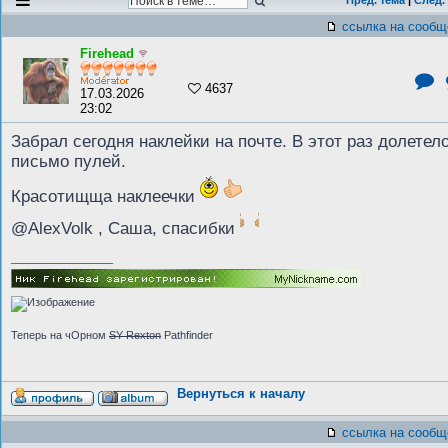
Пред. тема
|
След.
ссылка на сообщ
Firehead
4637
17.03.2026
23:02
Забрал сегодня наклейки на почте. В этот раз долетел
письмо пулей.
Красотищща наклеечки
@AlexVolk , Саша, спасибки
_________________
Теперь на чОрном
SY Rexton
Pathfinder
Вернуться к началу
ссылка на сообщ