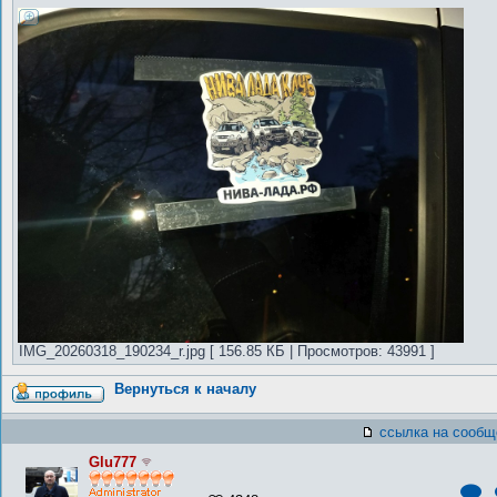
IMG_20260318_190234_r.jpg [ 156.85 КБ | Просмотров: 43991 ]
Вернуться к началу
ссылка на сообщ
Glu777