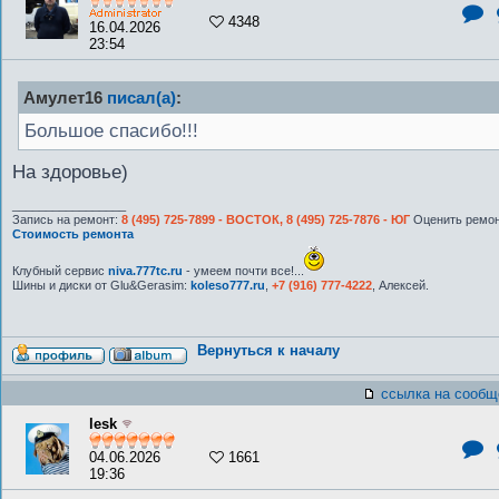
4348
16.04.2026
23:54
Амулет16
писал(а)
:
Большое спасибо!!!
На здоровье)
_________________
Запись на ремонт:
8 (495) 725-7899 - ВОСТОК, 8 (495) 725-7876 - ЮГ
Оценить ремон
Стоимость ремонта
Клубный сервис
niva.777tc.ru
- умеем почти все!...
Шины и диски от Glu&Gerasim:
koleso777.ru
,
+7 (916) 777-4222
, Алексей.
Вернуться к началу
ссылка на сообщ
lesk
04.06.2026
1661
19:36