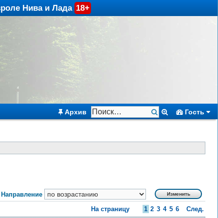
вроле Нива и Лада
18+
Архив
Гость
Направление
На страницу
1
2
3
4
5
6
След.