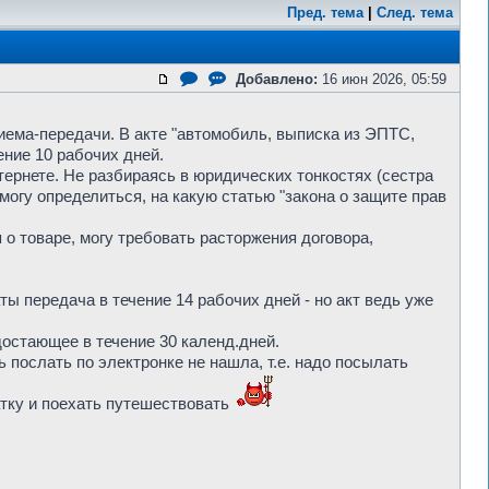
Пред. тема
|
След. тема
Добавлено:
16 июн 2026, 05:59
иема-передачи. В акте "автомобиль, выписка из ЭПТС,
ение 10 рабочих дней.
тернете. Не разбираясь в юридических тонкостях (сестра
е могу определиться, на какую статью "закона о защите прав
 о товаре, могу требовать расторжения договора,
латы передача в течение 14 рабочих дней - но акт ведь уже
достающее в течение 30 календ.дней.
 послать по электронке не нашла, т.е. надо посылать
катку и поехать путешествовать