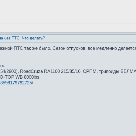
а без ПТС. Что делать?
жной ПТС так же было. Сезон отпусков, все медленно делается.
ть.
54/2800), RoadCruza RA1100 215/85/16, СРПМ, трипоиды БЕЛМАГ
PRO-TOP WB 8000lbs
398598179782725/