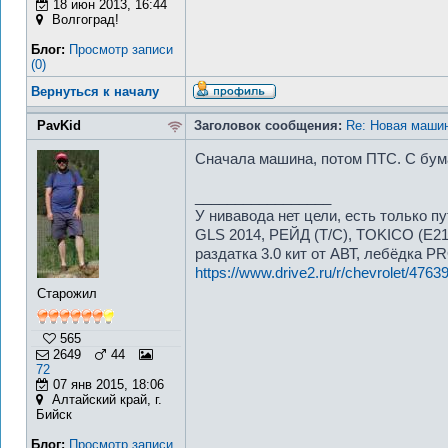
18 июн 2013, 16:44
Волгоград!
Блог:
Просмотр записи
(0)
Вернуться к началу
PavKid
Заголовок сообщения:
Re: Новая машин
Сначала машина, потом ПТС. С бума
_________________
У нивавода нет цели, есть только пу
GLS 2014, РЕЙД (Т/С), TOKICO (E21
раздатка 3.0 кит от АВТ, лебёдка 
https://www.drive2.ru/r/chevrolet/476
Старожил
565
2649
44
72
07 янв 2015, 18:06
Алтайский край, г.
Бийск
Блог:
Просмотр записи