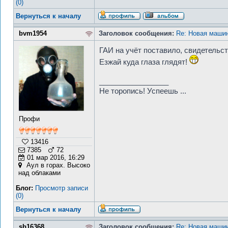
(0)
Вернуться к началу
bvm1954
Заголовок сообщения:
Re: Новая машин
ГАИ на учёт поставило, свидетельст
Езжай куда глаза глядят!
_________________
Не торопись! Успеешь ...
Профи
13416
7385
72
01 мар 2016, 16:29
Аул в горах. Высоко
над облаками
Блог:
Просмотр записи
(0)
Вернуться к началу
sb16368
Заголовок сообщения:
Re: Новая машин