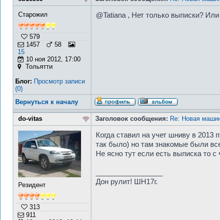
Старожил
@Tatiana , Нет только выписки? Ил
579
1457
58
15
10 ноя 2012, 17:00
Тольятти
Блог:
Просмотр записи
(0)
Вернуться к началу
do-vitas
Заголовок сообщения:
Re: Новая машин
Когда ставил на учет шниву в 2013 
так было) но там знакомые были все
Не ясно тут если есть выписка то с
_________________
Дон рулит! ШН17г.
Резидент
313
911