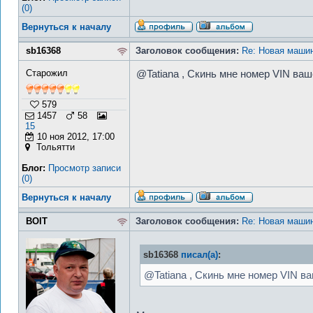
(0)
Вернуться к началу
sb16368
Заголовок сообщения:
Re: Новая машин
Старожил
@Tatiana , Скинь мне номер VIN ва
579
1457
58
15
10 ноя 2012, 17:00
Тольятти
Блог:
Просмотр записи
(0)
Вернуться к началу
BOIT
Заголовок сообщения:
Re: Новая машин
sb16368
писал(а)
:
@Tatiana , Скинь мне номер VIN в