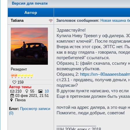
Версия для печати
Автор
Tatiana
Заголовок сообщения:
Новая машина б
Здравствуйте!
Купила Ниву Тревел у оф.дилера. 3
комплект ключей". После подписани
Вчера истек этот срок, ЭПТС нет. П
как в воду глядела - говорила, поед
потребителей" ссылаться.
Образец 1: (файл скачала, ссылку н
возмещения убытков.
Резидент
Образец 2:
https://xn--80aaaeesbaalmf
ст.23.1 - продавец, получив деньги,
159
подписан?
Автор темы
В другом пункте написано, что если
210
55
10
03 фев 2021, 21:51
Еще в претензии должен быть указа
Пенза
почтой на адрес дилера, а это еще 
Блог:
Просмотр записи
Помогите, люди добрые, советом!
(0)
_________________
ШН 2004г, езжу с 2018