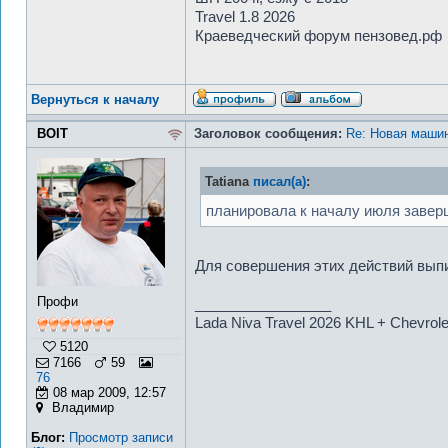
Travel 1.8 2026
Краеведческий форум пензовед.рф
Вернуться к началу
BOIT
Заголовок сообщения:
Re: Новая машин
Tatiana
писал(а)
:
планировала к началу июля завер
Для совершения этих действий вып
Профи
_________________
Lada Niva Travel 2026 KHL + Chevrol
5120
7166
59
76
08 мар 2009, 12:57
Владимир
Блог:
Просмотр записи