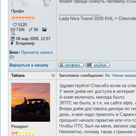
Может проще скинуть человеку ссыл
Профи
_________________
Lada Niva Travel 2026 KHL + Chevrol
5120
7166
59
76
08 мар 2009, 12:57
Владимир
Блог:
Просмотр записи
(0)
Вернуться к началу
Tatiana
Заголовок сообщения:
Re: Новая машин
Здравствуйте! Спасибо всем за отв
У меня днём нет доступа в интернет
А комп включать некогда было.
ЭПТС не было, в т.ч. на сайте elpts
Вчера днём доставала дилера по те
день, и мне надо приехать в Саранск
прошьют начало гарантии или что-то
Чтобы ПТС был на меня, велели заре
Резидент
Непонятно, почему такая странная с