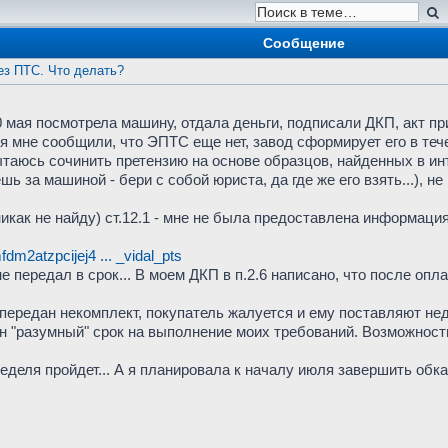
Сообщение
ез ПТС. Что делать?
0 мая посмотрела машину, отдала деньги, подписали ДКП, акт пр
я мне сообщили, что ЭПТС еще нет, завод сформирует его в теч
ытаюсь сочинить претензию на основе образцов, найденных в ин
ешь за машиной - бери с собой юриста, да где же его взять...), н
икак не найду) ст.12.1 - мне не была предоставлена информация
dm2atzpcijej4 ... _vidal_pts
 не передал в срок... В моем ДКП в п.2.6 написано, что после оп
 передан некомплект, покупатель жалуется и ему поставляют не
н "разумный" срок на выполнение моих требований. Возможность
неделя пройдет... А я планировала к началу июля завершить об