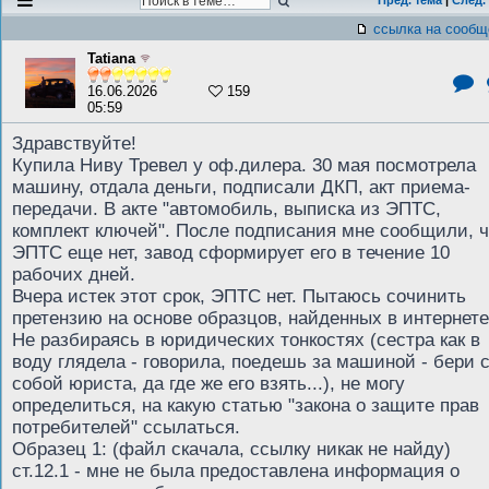
Пред. тема
|
След.
ссылка на сообщ
Tatiana
16.06.2026
159
05:59
Здравствуйте!
Купила Ниву Тревел у оф.дилера. 30 мая посмотрела
машину, отдала деньги, подписали ДКП, акт приема-
передачи. В акте "автомобиль, выписка из ЭПТС,
комплект ключей". После подписания мне сообщили, ч
ЭПТС еще нет, завод сформирует его в течение 10
рабочих дней.
Вчера истек этот срок, ЭПТС нет. Пытаюсь сочинить
претензию на основе образцов, найденных в интернете
Не разбираясь в юридических тонкостях (сестра как в
воду глядела - говорила, поедешь за машиной - бери 
собой юриста, да где же его взять...), не могу
определиться, на какую статью "закона о защите прав
потребителей" ссылаться.
Образец 1: (файл скачала, ссылку никак не найду)
ст.12.1 - мне не была предоставлена информация о