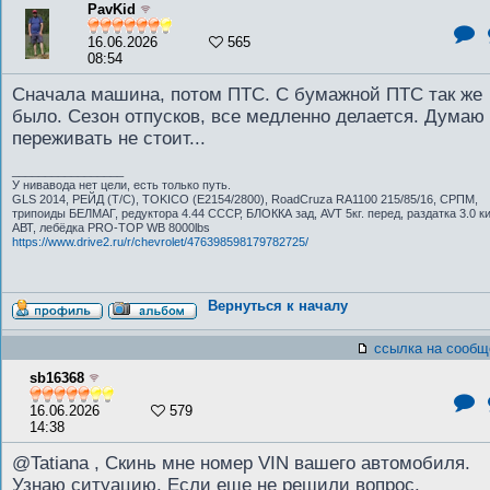
PavKid
16.06.2026
565
08:54
Сначала машина, потом ПТС. С бумажной ПТС так же
было. Сезон отпусков, все медленно делается. Думаю
переживать не стоит...
_________________
У нивавода нет цели, есть только путь.
GLS 2014, РЕЙД (Т/С), TOKICO (E2154/2800), RoadCruza RA1100 215/85/16, СРПМ,
трипоиды БЕЛМАГ, редуктора 4.44 СССР, БЛОККА зад, AVT 5кг. перед, раздатка 3.0 ки
АВТ, лебёдка PRO-TOP WB 8000lbs
https://www.drive2.ru/r/chevrolet/476398598179782725/
Вернуться к началу
ссылка на сообщ
sb16368
16.06.2026
579
14:38
@Tatiana , Скинь мне номер VIN вашего автомобиля.
Узнаю ситуацию. Если еще не решили вопрос.