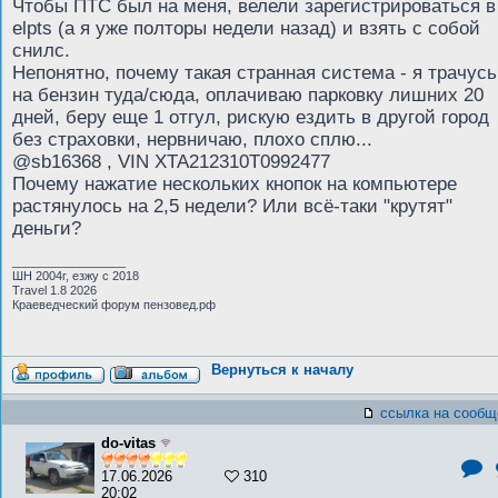
Чтобы ПТС был на меня, велели зарегистрироваться в
elpts (а я уже полторы недели назад) и взять с собой
снилс.
Непонятно, почему такая странная система - я трачусь
на бензин туда/сюда, оплачиваю парковку лишних 20
дней, беру еще 1 отгул, рискую ездить в другой город
без страховки, нервничаю, плохо сплю...
@sb16368 , VIN XTA212310T0992477
Почему нажатие нескольких кнопок на компьютере
растянулось на 2,5 недели? Или всё-таки "крутят"
деньги?
_________________
ШН 2004г, езжу с 2018
Travel 1.8 2026
Краеведческий форум пензовед.рф
Вернуться к началу
ссылка на сообщ
do-vitas
17.06.2026
310
20:02