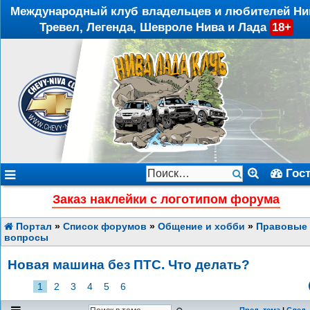
Международный клуб владельцев и любителей Ни
Тревел, Легенда, Шевроле Нива и Лада
18+
Гос
Заказ наклейки с логотипом форума
Портал
»
Список форумов
»
Общение и хобби
»
Правовые
вопросы
Новая машина без ПТС. Что делать?
1
2
3
4
5
6