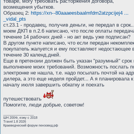
товаре, могу требовать расторжения договора,
возмещения убытков.
Образец 2:
https://xn--80aaaeesbaalmfdm2atzpcijej4 ...
_vidal_pts
ст.23.1 - продавец, получив деньги, не передал в срок..
моем ДКП в п.2.6 написано, что после оплаты передач
течение 14 рабочих дней - но акт ведь уже подписан?
В другом пункте написано, что если передан некомплек
покупатель жалуется и ему поставляют недостающее 
течение 30 календ.дней.
Еще в претензии должен быть указан "разумный" срок 
выполнение моих требований. Возможность послать п
электронке не нашла, т.е. надо посылать почтой на ад
дилера, а это еще неделя пройдет... А я планировала к
началу июля завершить обкатку и поехать
путешествовать
Помогите, люди добрые, советом!
_________________
ШН 2004г, езжу с 2018
Travel 1.8 2026
Краеведческий форум пензовед.рф