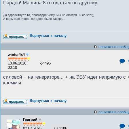
Пардон! Машина 8го года там по другому.
_________________
Да здравствует то, благодаря чему, мы не смотря ни на что!))
А ведь ещё вчера, сегодня, было завтра...
Вернуться к началу
ссылка на сообщ
winter4x4
18.06.2026
495
00:10
силовой + на генераторе... + на ЭБУ идет напрямую с 
клеммы
Вернуться к началу
ссылка на сообщ
Геогрий
02.07.2026
1186