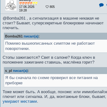
17.06.2026
805
19:28
@Bomba261 , а сигнализация в машине никакая не
стоит? Бывает, суперсекретные блокировки начинают
глючить.
Bomba261
писал(а)
:
Помимо вышеописанных симптом не работают
поворотники.
Стопы зажигаются? Свет в салоне? Когда ключ в
положение зажигание ставишь, маслёнка горит?
s_pl
писал(а)
:
Я бы сначала по схеме проверил все питания на
приборке
Тоже может быть. А вообще, похоже: или иммобилайз
глючит или сигналка. И, да, монтажные блоки, бывает,
умирают местами
.