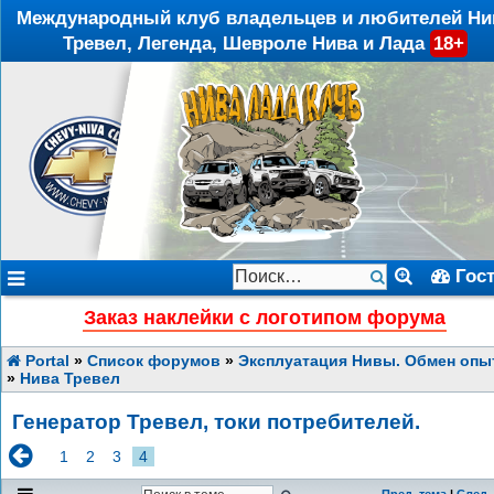
Международный клуб владельцев и любителей Ни
Тревел, Легенда, Шевроле Нива и Лада
18+
Гос
Заказ наклейки с логотипом форума
Portal
»
Список форумов
»
Эксплуатация Нивы. Обмен опы
»
Нива Тревел
Генератор Тревел, токи потребителей.
1
2
3
4