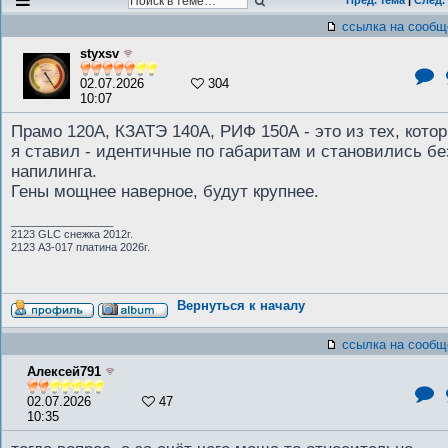
Пред. тема
|
След.
ссылка на сообщ
styxsv
02.07.2026
304
10:07
Прамо 120А, КЗАТЭ 140А, РИФ 150А - это из тех, кото
я ставил - идентичные по габаритам и становились бе
напилинга.
Гены мощнее наверное, будут крупнее.
_________________
2123 GLC снежка 2012г.
2123 А3-017 платина 2026г.
Вернуться к началу
ссылка на сообщ
Алексей791
02.07.2026
47
10:35