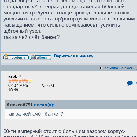
тогда вопрос. а за счёт чего моща то относительно
стандартных? в теории для достижения бОльшей
мощности требуется: толще провод, больше витков,
увеличить зазор статор/ротор (или железо с большим
насыщением. что сильно сомневаюсь), усилить
щёточный узел.
так за чей счёт банкет?
Вернуться к началу
ссылка на сообщ
aspb
02.07.2026
693
10:49
Алексей791
писал(а)
:
так за чей счёт банкет?
80-ти амперный стоит с большим зазором корпус-