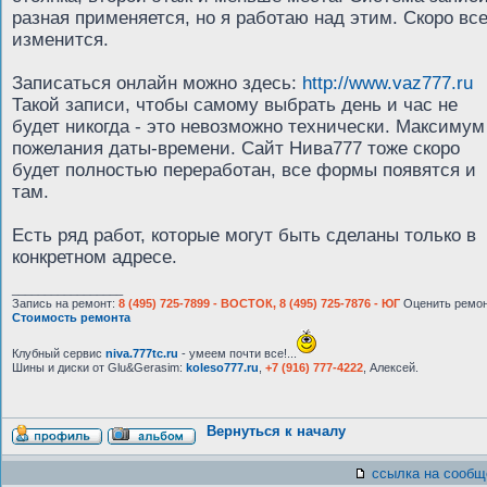
разная применяется, но я работаю над этим. Скоро вс
изменится.
Записаться онлайн можно здесь:
http://www.vaz777.ru
Такой записи, чтобы самому выбрать день и час не
будет никогда - это невозможно технически. Максимум
пожелания даты-времени. Сайт Нива777 тоже скоро
будет полностью переработан, все формы появятся и
там.
Есть ряд работ, которые могут быть сделаны только в
конкретном адресе.
_________________
Запись на ремонт:
8 (495) 725-7899 - ВОСТОК, 8 (495) 725-7876 - ЮГ
Оценить ремон
Стоимость ремонта
Клубный сервис
niva.777tc.ru
- умеем почти все!...
Шины и диски от Glu&Gerasim:
koleso777.ru
,
+7 (916) 777-4222
, Алексей.
Вернуться к началу
ссылка на сообщ