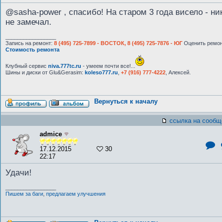
@sasha-power , спасибо! На старом 3 года висело - ни
не замечал.
_________________
Запись на ремонт:
8 (495) 725-7899 - ВОСТОК, 8 (495) 725-7876 - ЮГ
Оценить ремон
Стоимость ремонта
Клубный сервис
niva.777tc.ru
- умеем почти все!...
Шины и диски от Glu&Gerasim:
koleso777.ru
,
+7 (916) 777-4222
, Алексей.
Вернуться к началу
ссылка на сообщ
admice
17.12.2015
30
22:17
Удачи!
_________________
Пишем за баги
,
предлагаем улучшения