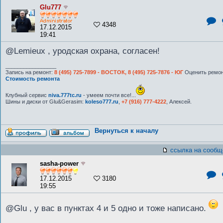
Glu777
4348
17.12.2015
19:41
@Lemieux , уродская охрана, согласен!
_________________
Запись на ремонт:
8 (495) 725-7899 - ВОСТОК, 8 (495) 725-7876 - ЮГ
Оценить ремон
Стоимость ремонта
Клубный сервис
niva.777tc.ru
- умеем почти все!...
Шины и диски от Glu&Gerasim:
koleso777.ru
,
+7 (916) 777-4222
, Алексей.
Вернуться к началу
ссылка на сообщ
sasha-power
17.12.2015
3180
19:55
@Glu , у вас в пунктах 4 и 5 одно и тоже написано.