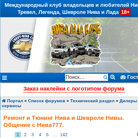
Международный клуб владельцев и любителей Ни
Тревел, Легенда, Шевроле Нива и Лада
18+
Гос
Заказ наклейки с логотипом форума
Портал
»
Список форумов
»
Технический раздел
»
Дилеры
сервисы
Ремонт и Тюнинг Нива и Шевроле Нивы.
Общение с Нива777.
1
2
3
4
5
…
142