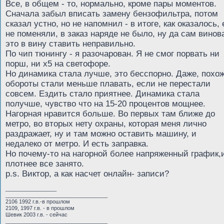
Все, в общем - то, нормально, кроме пары моментов.
Сначала забыл вписать замену бензофильтра, потом
сказал устно, но не напомнил - в итоге, как оказалось, 
не поменяли, в заказ наряде не было, ну да сам винова
это в вину ставить неправильно.
По чип тюнингу - я разочарован. Я не смог порвать ни
порш, ни х5 на светофоре.
Но динамика стала лучше, это бесспорно. Даже, похож
обороты стали меньше плавать, если не перестали
совсем. Ездить стало приятнее. Динамика стала
получше, чувство что на 15-20 процентов мощнее.
Нагорная нравится больше. Во первых там ближе до
метро, во вторых нету охраны, которая меня лично
раздражает, ну и там можно оставить машину, и
недалеко от метро. И есть заправка.
Но почему-то на нагорной более напряженный график,
плотнее все занято.
p.s. Виктор, а как насчет онлайн- записи?
_________________
__________________________________
2106 1992 г.в.-в прошлом
2109, 1997 г.в. - в прошлом
Шевик 2003 г.в. - сейчас
__________________________________