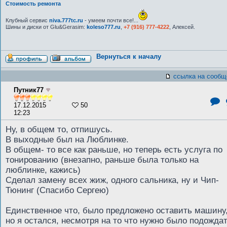
Стоимость ремонта
Клубный сервис
niva.777tc.ru
- умеем почти все!...
Шины и диски от Glu&Gerasim:
koleso777.ru
,
+7 (916) 777-4222
, Алексей.
Вернуться к началу
ссылка на сообщ
Путник77
17.12.2015
50
12:23
Ну, в общем то, отпишусь.
В выходные был на Люблинке.
В общем- то все как раньше, но теперь есть услуга по
тонированию (внезапно, раньше была только на
люблинке, кажись)
Сделал замену всех жиж, одного сальника, ну и Чип-
Тюнинг (Спасибо Сергею)
Единственное что, было предложено оставить машину
но я остался, несмотря на то что нужно было подождат