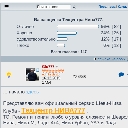
Пред. тема
|
След.
Ваша оценка Техцентра Нива777.
Отлично
56%
[ 82 ]
Хорошо
24%
[ 36 ]
Удовлетворительно
12%
[ 17 ]
Плохо
8%
[ 12 ]
Всего голосов : 147
ссылка на сообщ
Glu777
4348
16.12.2015
17:54
... начало
здесь
Представляю вам официальный сервис Шеви-Нива
Техцентр НИВА777
Клуба -
.
ТО, Ремонт и тюнинг любого уровня сложности Шевро
Нива, Нива-М, Лады 4х4, Нива Урбан, УАЗ и Лада.