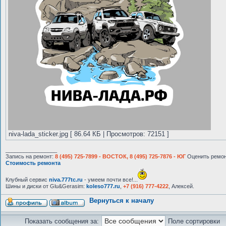
niva-lada_sticker.jpg [ 86.64 КБ | Просмотров: 72151 ]
_________________
Запись на ремонт:
8 (495) 725-7899 - ВОСТОК, 8 (495) 725-7876 - ЮГ
Оценить ремон
Стоимость ремонта
Клубный сервис
niva.777tc.ru
- умеем почти все!...
Шины и диски от Glu&Gerasim:
koleso777.ru
,
+7 (916) 777-4222
, Алексей.
Вернуться к началу
Показать сообщения за:
Поле сортировки