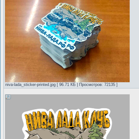
niva-lada_sticker-printed.jpg [ 96.71 КБ | Просмотров: 72135 ]