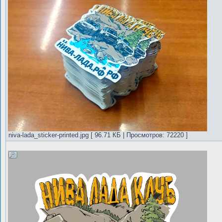
niva-lada_sticker-printed.jpg [ 96.71 КБ | Просмотров: 72220 ]