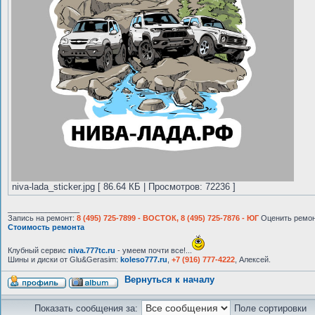
niva-lada_sticker.jpg [ 86.64 КБ | Просмотров: 72236 ]
_________________
Запись на ремонт:
8 (495) 725-7899 - ВОСТОК, 8 (495) 725-7876 - ЮГ
Оценить ремон
Стоимость ремонта
Клубный сервис
niva.777tc.ru
- умеем почти все!...
Шины и диски от Glu&Gerasim:
koleso777.ru
,
+7 (916) 777-4222
, Алексей.
Вернуться к началу
Показать сообщения за:
Поле сортировки