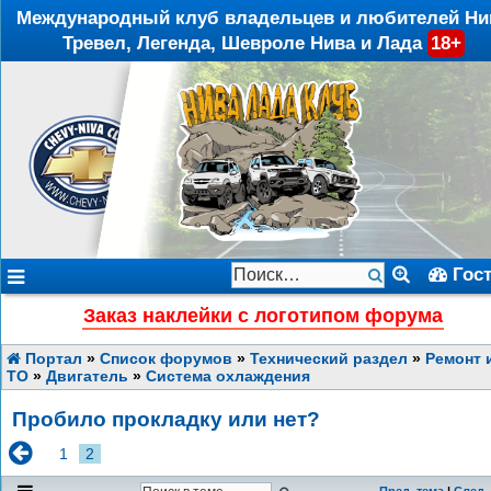
Международный клуб владельцев и любителей Ни
Тревел, Легенда, Шевроле Нива и Лада
18+
Гос
Заказ наклейки с логотипом форума
Портал
»
Список форумов
»
Технический раздел
»
Ремонт 
ТО
»
Двигатель
»
Система охлаждения
Пробило прокладку или нет?
1
2