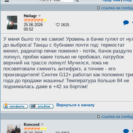
Пред. тема
|
След.
ссылка на сообщ
Heilagr
25.06.2026
1615
00:52
У меня было то же самое! Уровень в бачке гулял от ну
до выброса! Танцы с бубнами почти год: термостат
менял, радиатор печки поменял - потёк, бачок раздуло 
лопнул, пробки какие только не пробовал, патрубок
верхний на трассе лопнул! Мучился, пока не
посоветовали сменить антифриз, а точнее - его
производителя! Синтек G12+ работал как положено тр
года до продажи машины! Температура больше 84 не
поднималась даже в +42 за бортом!
Вернуться к началу
ссылка на сообщ
Koncord