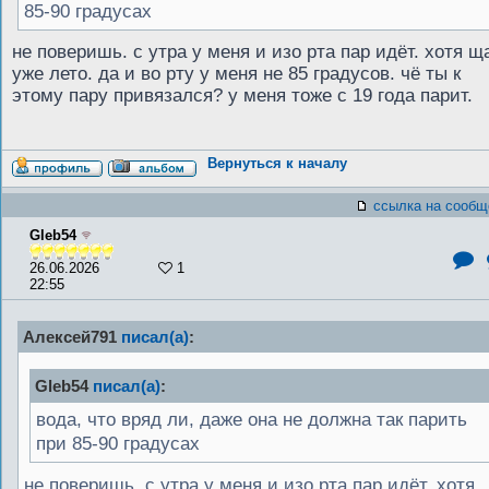
85-90 градусах
не поверишь. с утра у меня и изо рта пар идёт. хотя щ
уже лето. да и во рту у меня не 85 градусов. чё ты к
этому пару привязался? у меня тоже с 19 года парит.
Вернуться к началу
ссылка на сообщ
Gleb54
26.06.2026
1
22:55
Алексей791
писал(а)
:
Gleb54
писал(а)
:
вода, что вряд ли, даже она не должна так парить
при 85-90 градусах
не поверишь. с утра у меня и изо рта пар идёт. хотя