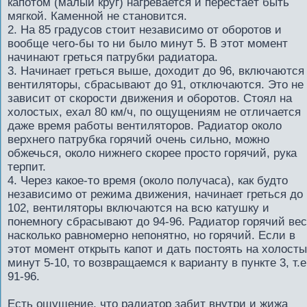
капотом (малый круг) нагревается и перестаёт быть
мягкой. Каменной не становится.
2. На 85 градусов стоит независимо от оборотов и
вообще чего-бы то ни было минут 5. В этот момент
начинают греться патрубки радиатора.
3. Начинает греться выше, доходит до 96, включаются
вентиляторы, сбрасывают до 91, отключаются. Это не
зависит от скорости движения и оборотов. Стоял на
холостых, ехал 80 км/ч, по ощущениям не отличается
даже время работы вентиляторов. Радиатор около
верхнего патрубка горячий очень сильно, можно
обжечься, около нижнего скорее просто горячий, рука
терпит.
4. Через какое-то время (около получаса), как будто
независимо от режима движения, начинает греться до
102, вентиляторы включаются на всю катушку и
понемногу сбрасывают до 94-96. Радиатор горячий вес
насколько равномерно непонятно, но горячий. Если в
этот момент открыть капот и дать постоять на холост
минут 5-10, то возвращаемся к варианту в пункте 3, т.е
91-96.
Есть ощущение, что радиатор забит внутри и жижа