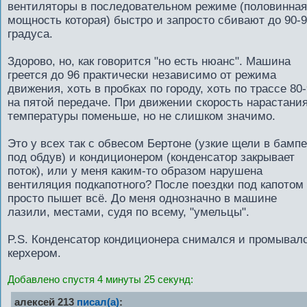
вентиляторы в последовательном режиме (половинная
мощность которая) быстро и запросто сбивают до 90-
градуса.
Здорово, но, как говорится "но есть нюанс". Машина
греется до 96 практически независимо от режима
движения, хоть в пробках по городу, хоть по трассе 80
на пятой передаче. При движении скорость нарастани
температуры поменьше, но не слишком значимо.
Это у всех так с обвесом Бертоне (узкие щели в бамп
под обдув) и кондиционером (конденсатор закрывает
поток), или у меня каким-то образом нарушена
вентиляция подкапотного? После поездки под капотом
просто пышет всё. До меня однозначно в машине
лазили, местами, судя по всему, "умельцы".
P.S. Конденсатор кондиционера снимался и промывал
керхером.
Добавлено спустя 4 минуты 25 секунд:
алексей 213
писал(а)
: