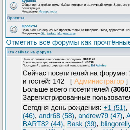
Курилка
Общение на любые темы, байки, истории и различный юмор. Здесь же с
регистрации.
Модератор
Модераторы
Проекты
Проекты
Законченные серьезные проекты тюнинга Шевроле-Нива, доработки Шев
Модераторы
Glu
,
irrokez
,
Модераторы
Отметить все форумы как прочтённы
Кто сейчас на форуме
Наши пользователи оставили сообщений:
3641176
Всего зарегистрированных пользователей:
48038
Последний зарегистрированный пользователь:
Eri Admice
Сейчас посетителей на форуме:
и гостей: 142 [
Администратор
]
Больше всего посетителей (
3060
Зарегистрированные пользовате
Сегодня день рождения:
+1 (51)
,
(46)
,
andr68 (58)
,
andrew79 (47)
,
A
BART82 (44)
,
Bask (39)
,
blingoreli