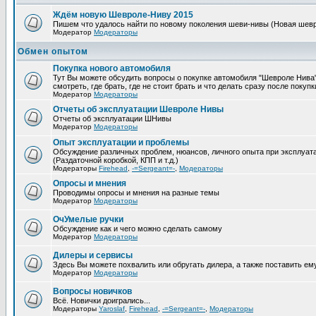
Ждём новую Шевроле-Ниву 2015
Пишем что удалось найти по новому поколения шеви-нивы (Новая шевро
Модератор
Модераторы
Обмен опытом
Покупка нового автомобиля
Тут Вы можете обсудить вопросы о покупке автомобиля "Шевроле Нива",
смотреть, где брать, где не стоит брать и что делать сразу после покупк
Модератор
Модераторы
Отчеты об эксплуатации Шевроле Нивы
Отчеты об эксплуатации ШНивы
Модератор
Модераторы
Опыт эксплуатации и проблемы
Обсуждение различных проблем, нюансов, личного опыта при эксплуа
(Раздаточной коробкой, КПП и т.д.)
Модераторы
Firehead
,
-=Sergeant=-
,
Модераторы
Опросы и мнения
Проводимы опросы и мнения на разные темы
Модератор
Модераторы
ОчУмелые ручки
Обсуждение как и чего можно сделать самому
Модератор
Модераторы
Дилеры и сервисы
Здесь Вы можете похвалить или обругать дилера, а также поставить ему
Модератор
Модераторы
Вопросы новичков
Всё. Новички доигрались...
Модераторы
Yaroslaf
,
Firehead
,
-=Sergeant=-
,
Модераторы