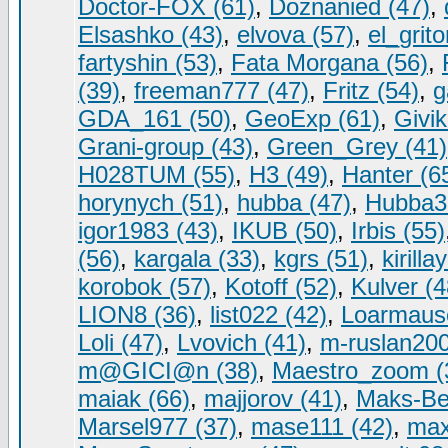
Doctor-FOX (61)
,
Doznanied (47)
,
Elsashko (43)
,
elvova (57)
,
el_grito
fartyshin (53)
,
Fata Morgana (56)
,
(39)
,
freeman777 (47)
,
Fritz (54)
,
g
GDA_161 (50)
,
GeoExp (61)
,
Givik
Grani-group (43)
,
Green_Grey (41)
H028TUM (55)
,
H3 (49)
,
Hanter (6
horynych (51)
,
hubba (47)
,
Hubba3
igor1983 (43)
,
IKUB (50)
,
Irbis (55)
(56)
,
kargala (33)
,
kgrs (51)
,
kirilla
korobok (57)
,
Kotoff (52)
,
Kulver (4
LION8 (36)
,
list022 (42)
,
Loarmause
Loli (47)
,
Lvovich (41)
,
m-ruslan200
m@GICI@n (38)
,
Maestro_zoom (
maiak (66)
,
majjorov (41)
,
Maks-Bel
Marsel977 (37)
,
mase111 (42)
,
max