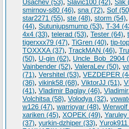
Usachev (53)
,
Slavic100 (42)
,
Slik 
smirnov-s80 (46)
,
sna (72)
,
Sof (50
star2271 (55)
,
ste (48)
,
storm (54)
(44)
,
Sutunjupsmump (53)
,
T-34 (4
4x4 (33)
,
telerad (53)
,
Tester (64)
,
tigerxxx79 (47)
,
TiGren (40)
,
tip-to
TOXXXA (37)
,
TrackMAN (46)
,
Tru
(50)
,
U-gin (62)
,
Uncle_Bob_2904 (
Vainbender (52)
,
ValeraLev (50)
,
v
(71)
,
Vershitel (53)
,
VEZDEPER (4
(36)
,
vikink58 (68)
,
ViktorJJ (51)
,
V
(41)
,
Vladimir Baglay (46)
,
Vladimi
Volchitsa (58)
,
Volodya (32)
,
vowat
w126 (47)
,
warrioyar (48)
,
Werwolf
xariken (45)
,
XOPEK (49)
,
Yaruley 
(37)
,
yurkin-dzhiper (33)
,
Yurok911 