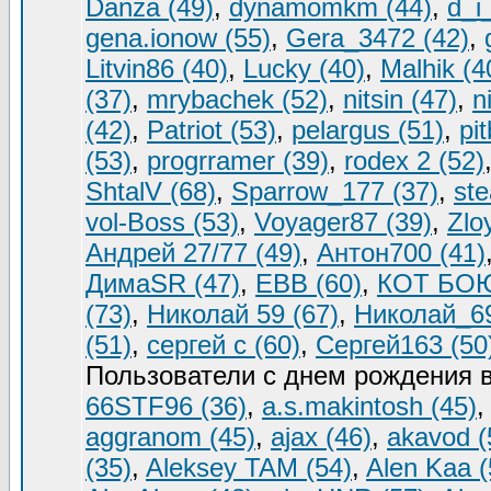
Danza (49)
,
dynamomkm (44)
,
d_i
gena.ionow (55)
,
Gera_3472 (42)
,
Litvin86 (40)
,
Lucky (40)
,
Malhik (4
(37)
,
mrybachek (52)
,
nitsin (47)
,
n
(42)
,
Patriot (53)
,
pelargus (51)
,
pit
(53)
,
progrramer (39)
,
rodex 2 (52)
ShtalV (68)
,
Sparrow_177 (37)
,
ste
vol-Boss (53)
,
Voyager87 (39)
,
Zlo
Андрей 27/77 (49)
,
Антон700 (41)
ДимаSR (47)
,
ЕВВ (60)
,
КОТ БОЮ
(73)
,
Николай 59 (67)
,
Николай_69
(51)
,
сергей с (60)
,
Сергей163 (50
Пользователи с днем рождения 
66STF96 (36)
,
a.s.makintosh (45)
aggranom (45)
,
ajax (46)
,
akavod (
(35)
,
Aleksey TAM (54)
,
Alen Kaa (