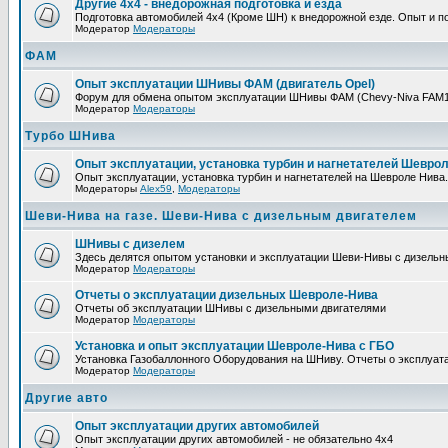
Другие 4х4 - внедорожная подготовка и езда
Подготовка автомобилей 4х4 (Кроме ШН) к внедорожной езде. Опыт и по
Модератор
Модераторы
ФАМ
Опыт эксплуатации ШНивы ФАМ (двигатель Opel)
Форум для обмена опытом эксплуатации ШНивы ФАМ (Chevy-Niva FAM1 
Модератор
Модераторы
Турбо ШНива
Опыт эксплуатации, установка турбин и нагнетателей Шевро
Опыт эксплуатации, установка турбин и нагнетателей на Шевроле Нива
Модераторы
Alex59
,
Модераторы
Шеви-Нива на газе. Шеви-Нива с дизельным двигателем
ШНивы с дизелем
Здесь делятся опытом установки и эксплуатации Шеви-Нивы с дизель
Модератор
Модераторы
Отчеты о эксплуатации дизельных Шевроле-Нива
Отчеты об эксплуатации ШНивы с дизельными двигателями
Модератор
Модераторы
Установка и опыт эксплуатации Шевроле-Нива с ГБО
Установка Газобаллонного Оборудования на ШНиву. Отчеты о эксплуа
Модератор
Модераторы
Другие авто
Опыт эксплуатации других автомобилей
Опыт эксплуатации других автомобилей - не обязательно 4х4