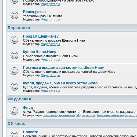
Походное оборудование - и этим все сказано
Модератор
Модераторы
Всяко-разно
Увлечений разных-много
Модератор
Модераторы
Барахолка
Продам Шеви-Ниву
Объявления по продаже Шевроле Нива
Модератор
Модераторы
Куплю Шеви-Ниву
Объявления о покупке Шеви-Нивы
Модератор
Модераторы
Покупка и продажа запчастей на Шеви-Ниву
Объявления о покупке и продаже запчастей на Шеви-Ниву
Модератор
Модераторы
Купля, продажа, обмен всего остального
Купля, продажа, обмен и бесплатная раздача всего остального, не вош
Модератор
Модераторы
Флудерная
Флуд
Флуд. Раздел периодически чистится. Внимание: при очистке раздела
Модераторы
сигизмунд лазаревич
,
Модераторы
,
Региональные модератор
Off-topic
Новости
События, анонсы, репортажи с выставок. Новости и события связанны