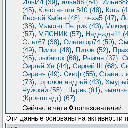
ИльИ4 (39)
,
илья66 (54)
,
Илья888
(45)
,
Константин 840 (48)
,
Кота (4
Лесной Кабан (48)
,
лёха5 (47)
,
Ло
(38)
,
Мамонт Петрик (43)
,
Миксер
(57)
,
МЯСНИК (57)
,
Надежда11 (4
Олег67 (38)
,
Олегатор74 (50)
,
Ом
(49)
,
Пилот (48)
,
Питон (52)
,
Праз
(45)
,
рыбачок (66)
,
Рыжая (37)
,
С
Сергей Ха (44)
,
Сергей Ш (68)
,
Се
Серёня (49)
,
Скиф (55)
,
Станисла
(73)
,
фролов андрей (43)
,
Хмурый
Чуйский (55)
,
Шуряк (61)
,
эмалье
(Кронштадт) (67)
Сейчас в чате
0
пользователей [
Эти данные основаны на активности п