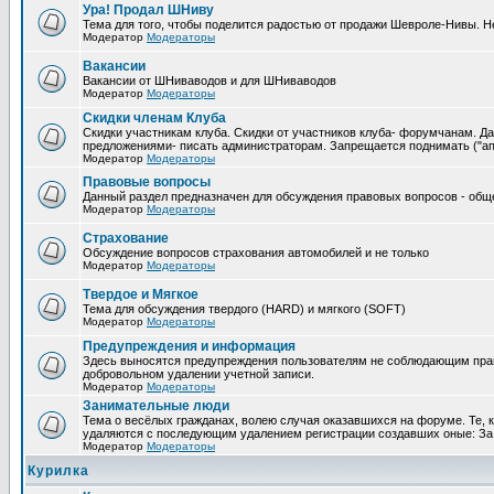
Ура! Продал ШНиву
Тема для того, чтобы поделится радостью от продажи Шевроле-Нивы. Не
Модератор
Модераторы
Вакансии
Вакансии от ШНиваводов и для ШНиваводов
Модератор
Модераторы
Скидки членам Клуба
Скидки участникам клуба. Скидки от участников клуба- форумчанам. 
предложениями- писать администраторам. Запрещается поднимать ("апа
Модератор
Модераторы
Правовые вопросы
Данный раздел предназначен для обсуждения правовых вопросов - общен
Модератор
Модераторы
Страхование
Обсуждение вопросов страхования автомобилей и не только
Модератор
Модераторы
Твердое и Мягкое
Тема для обсуждения твердого (HARD) и мягкого (SOFT)
Модератор
Модераторы
Предупреждения и информация
Здесь выносятся предупреждения пользователям не соблюдающим пра
добровольном удалении учетной записи.
Модератор
Модераторы
Занимательные люди
Тема о весёлых гражданах, волею случая оказавшихся на форуме. Те, 
удаляются с последующим удалением регистрации создавших оные: За
Модератор
Модераторы
Курилка