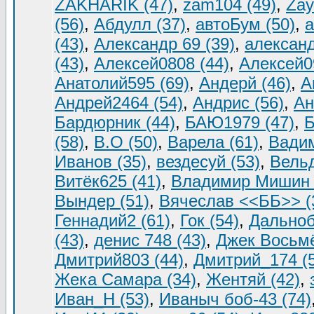
ZAKHARIK (47)
,
zam104 (49)
,
Zay
(56)
,
Абдулл (37)
,
автоБум (50)
,
а
(43)
,
Александр 69 (39)
,
александ
(43)
,
Алексей0808 (44)
,
Алексей0
Анатолий595 (69)
,
Андерй (46)
,
А
Андрей2464 (54)
,
Андрис (56)
,
Ан
Бардюрник (44)
,
БАЮ1979 (47)
,
Б
(58)
,
В.О (50)
,
Ваpела (61)
,
Вадим
Иванов (35)
,
вездесуй (53)
,
Вельд
Витёк625 (41)
,
Владимир Мишин 
Вындер (51)
,
Вячеслав <<ББ>> (
Геннадий2 (61)
,
Гок (54)
,
Дальноб
(43)
,
денис 748 (43)
,
Джек Восьмё
Дмитрий803 (44)
,
Дмитрий_174 (
Жека Самара (34)
,
Жентяй (42)
,
Иван_Н (53)
,
Иваныч боб-43 (74)