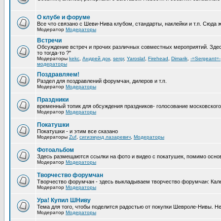
О клубе и форуме
Все что связано с Шеви-Нива клубом, стандарты, наклейки и т.п. Сюда 
Модератор
Модераторы
Встречи
Обсуждение встреч и прочих различных совместных мероприятий. Здесь
то тогда-то ?"
Модераторы
kekc
,
Андрей док
,
sergr
,
Yaroslaf
,
Firehead
,
Dimarik
,
-=Sergeant=-
модераторы
Поздравляем!
Раздел для поздравлений форумчан, дилеров и т.п.
Модератор
Модераторы
Праздники
временный топик для обсуждения праздников- голосование московског
Модератор
Модераторы
Покатушки
Покатушки - и этим все сказано
Модераторы
Zuf
,
сигизмунд лазаревич
,
Модераторы
Фотоальбом
Здесь размещаются ссылки на фото и видео с покатушек, помимо осн
Модератор
Модераторы
Творчество форумчан
Творчество форумчан - здесь выкладываем творчество форумчан: Кален
Модератор
Модераторы
Ура! Купил ШНиву
Тема для того, чтобы поделится радостью от покупки Шевроле-Нивы. Не
Модератор
Модераторы