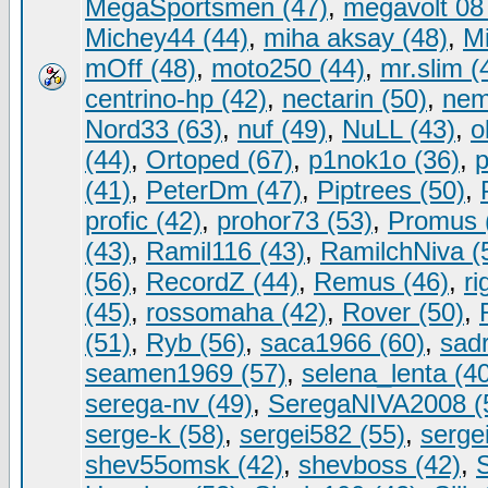
MegaSportsmen (47)
,
megavolt 08
Michey44 (44)
,
miha aksay (48)
,
Mi
mOff (48)
,
moto250 (44)
,
mr.slim (
centrino-hp (42)
,
nectarin (50)
,
nem
Nord33 (63)
,
nuf (49)
,
NuLL (43)
,
o
(44)
,
Ortoped (67)
,
p1nok1o (36)
,
p
(41)
,
PeterDm (47)
,
Piptrees (50)
,
profic (42)
,
prohor73 (53)
,
Promus 
(43)
,
Ramil116 (43)
,
RamilchNiva (
(56)
,
RecordZ (44)
,
Remus (46)
,
ri
(45)
,
rossomaha (42)
,
Rover (50)
,
(51)
,
Ryb (56)
,
saca1966 (60)
,
sadr
seamen1969 (57)
,
selena_lenta (4
serega-nv (49)
,
SeregaNIVA2008 (
serge-k (58)
,
sergei582 (55)
,
serge
shev55omsk (42)
,
shevboss (42)
,
S