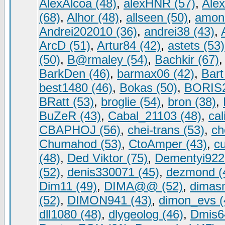
AlexAlcoa (48)
,
alexHNR (57)
,
Alex
(68)
,
Alhor (48)
,
allseen (50)
,
amon 
Andrei202010 (36)
,
andrei38 (43)
,
ArcD (51)
,
Artur84 (42)
,
astets (53)
(50)
,
B@rmaley (54)
,
Bachkir (67)
BarkDen (46)
,
barmax06 (42)
,
Bart
best1480 (46)
,
Bokas (50)
,
BORIS2
BRatt (53)
,
broglie (54)
,
bron (38)
,
BuZeR (43)
,
Cabal_21103 (48)
,
cal
CBAPHOJ (56)
,
chei-trans (53)
,
ch
Chumahod (53)
,
CtoAmper (43)
,
c
(48)
,
Ded Viktor (75)
,
Dementyi922
(52)
,
denis330071 (45)
,
dezmond (
Dim11 (49)
,
DIMA@@ (52)
,
dimas
(52)
,
DIMON941 (43)
,
dimon_evs (
dll1080 (48)
,
dlygeolog (46)
,
Dmis6